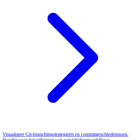
Visualiseer Git-branchingstrategieën en commitgeschiedenissen.
Handig voor het uitleggen van versiebeheerworkflows.