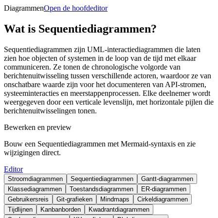
Diagrammen
Open de hoofdeditor
Wat is Sequentiediagrammen?
Sequentiediagrammen zijn UML-interactiediagrammen die laten
zien hoe objecten of systemen in de loop van de tijd met elkaar
communiceren. Ze tonen de chronologische volgorde van
berichtenuitwisseling tussen verschillende actoren, waardoor ze van
onschatbare waarde zijn voor het documenteren van API-stromen,
systeeminteracties en meerstappenprocessen. Elke deelnemer wordt
weergegeven door een verticale levenslijn, met horizontale pijlen die
berichtenuitwisselingen tonen.
Bewerken en preview
Bouw een Sequentiediagrammen met Mermaid-syntaxis en zie
wijzigingen direct.
Editor
Stroomdiagrammen
Sequentiediagrammen
Gantt-diagrammen
Klassediagrammen
Toestandsdiagrammen
ER-diagrammen
Gebruikersreis
Git-grafieken
Mindmaps
Cirkeldiagrammen
Tijdlijnen
Kanbanborden
Kwadrantdiagrammen