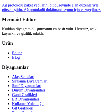
Ağ protokolü paket yapılarını bit düzeyinde alan düzenleriyle
görselleştirin. Ağ protokolü dokümantasyonu için vazgeçilmez.
Mermaid Editör
Koddan diyagram oluşturmanın en basit yolu. Ücretsiz, açık
kaynaklı ve gizlilik odaklı.
Ürün
Editör
Blog
Diyagramlar
Akış Şemaları
Sıralama Diyagramları
Sınıf Diyagramları
Durum Diyagramları
Gantt Grafikleri
ER Diyagramları
Kullanıcı Yolculuğu
Git Grafikleri