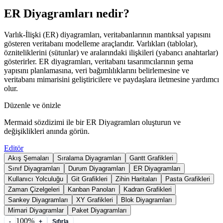
ER Diyagramları nedir?
Varlık-İlişki (ER) diyagramları, veritabanlarının mantıksal yapısını
gösteren veritabanı modelleme araçlarıdır. Varlıkları (tablolar),
özniteliklerini (sütunlar) ve aralarındaki ilişkileri (yabancı anahtarlar)
gösterirler. ER diyagramları, veritabanı tasarımcılarının şema
yapısını planlamasına, veri bağımlılıklarını belirlemesine ve
veritabanı mimarisini geliştiricilere ve paydaşlara iletmesine yardımcı
olur.
Düzenle ve önizle
Mermaid sözdizimi ile bir ER Diyagramları oluşturun ve
değişiklikleri anında görün.
Editör
Akış Şemaları
Sıralama Diyagramları
Gantt Grafikleri
Sınıf Diyagramları
Durum Diyagramları
ER Diyagramları
Kullanıcı Yolculuğu
Git Grafikleri
Zihin Haritaları
Pasta Grafikleri
Zaman Çizelgeleri
Kanban Panoları
Kadran Grafikleri
Sankey Diyagramları
XY Grafikleri
Blok Diyagramları
Mimari Diyagramlar
Paket Diyagramları
100%
-
+
Sıfırla