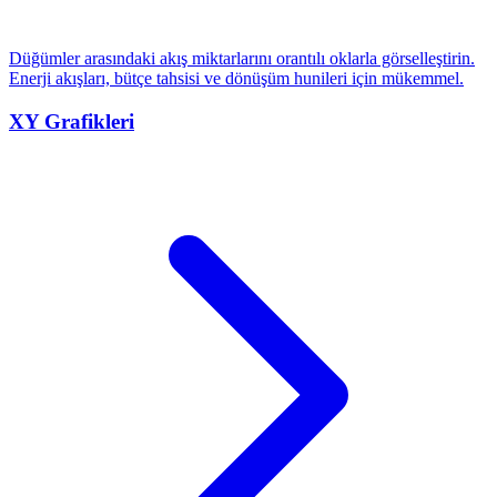
Düğümler arasındaki akış miktarlarını orantılı oklarla görselleştirin.
Enerji akışları, bütçe tahsisi ve dönüşüm hunileri için mükemmel.
XY Grafikleri