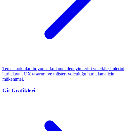
Temas noktaları boyunca kullanıcı deneyimlerini ve etkileşimlerini
haritalayın. UX tasarımı ve müşteri yolculuğu haritalama için
mükemmel.
Git Grafikleri