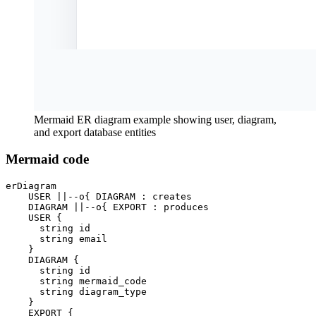
Mermaid ER diagram example showing user, diagram,
and export database entities
Mermaid code
erDiagram

    USER ||--o{ DIAGRAM : creates

    DIAGRAM ||--o{ EXPORT : produces

    USER {

      string id

      string email

    }

    DIAGRAM {

      string id

      string mermaid_code

      string diagram_type

    }

    EXPORT {
