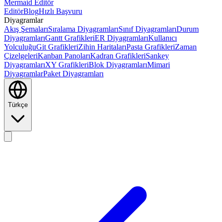
Mermaid Editör
Editör
Blog
Hızlı Başvuru
Diyagramlar
Akış Şemaları
Sıralama Diyagramları
Sınıf Diyagramları
Durum
Diyagramları
Gantt Grafikleri
ER Diyagramları
Kullanıcı
Yolculuğu
Git Grafikleri
Zihin Haritaları
Pasta Grafikleri
Zaman
Çizelgeleri
Kanban Panoları
Kadran Grafikleri
Sankey
Diyagramları
XY Grafikleri
Blok Diyagramları
Mimari
Diyagramlar
Paket Diyagramları
Türkçe