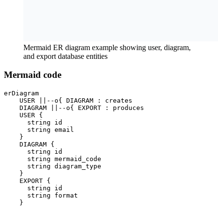
Mermaid ER diagram example showing user, diagram,
and export database entities
Mermaid code
erDiagram

    USER ||--o{ DIAGRAM : creates

    DIAGRAM ||--o{ EXPORT : produces

    USER {

      string id

      string email

    }

    DIAGRAM {

      string id

      string mermaid_code

      string diagram_type

    }

    EXPORT {

      string id

      string format

    }