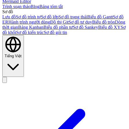
Mermaid Editor
Trình soạn thảo
Blog
Bảng tóm tắt
Sơ đồ
Lưu đồ
Sơ đồ trình tự
Sơ đồ lớp
Sơ đồ trạng thái
Biểu đồ Gantt
Sơ đồ
ER
Hành trình người dùng
Đồ thị Git
Sơ đồ tư duy
Biểu đồ tròn
Dòng
thời gian
Bảng Kanban
Biểu đồ phần tư
Sơ đồ Sankey
Biểu đồ XY
Sơ
đồ khối
Sơ đồ kiến trúc
Sơ đồ gói tin
Tiếng Việt