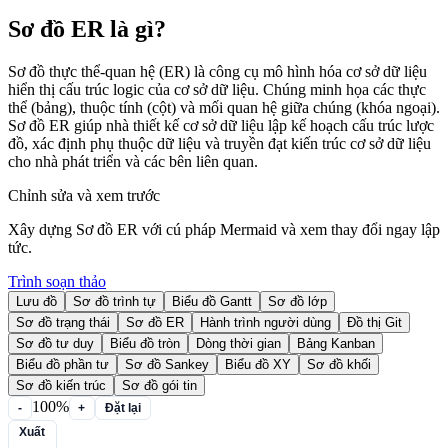
Sơ đồ ER là gì?
Sơ đồ thực thể-quan hệ (ER) là công cụ mô hình hóa cơ sở dữ liệu
hiển thị cấu trúc logic của cơ sở dữ liệu. Chúng minh họa các thực
thể (bảng), thuộc tính (cột) và mối quan hệ giữa chúng (khóa ngoại).
Sơ đồ ER giúp nhà thiết kế cơ sở dữ liệu lập kế hoạch cấu trúc lược
đồ, xác định phụ thuộc dữ liệu và truyền đạt kiến trúc cơ sở dữ liệu
cho nhà phát triển và các bên liên quan.
Chỉnh sửa và xem trước
Xây dựng Sơ đồ ER với cú pháp Mermaid và xem thay đổi ngay lập
tức.
Trình soạn thảo
Lưu đồ
Sơ đồ trình tự
Biểu đồ Gantt
Sơ đồ lớp
Sơ đồ trạng thái
Sơ đồ ER
Hành trình người dùng
Đồ thị Git
Sơ đồ tư duy
Biểu đồ tròn
Dòng thời gian
Bảng Kanban
Biểu đồ phần tư
Sơ đồ Sankey
Biểu đồ XY
Sơ đồ khối
Sơ đồ kiến trúc
Sơ đồ gói tin
100%
-
+
Đặt lại
Xuất