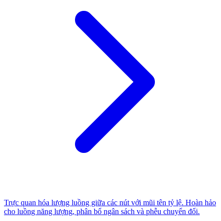
Trực quan hóa lượng luồng giữa các nút với mũi tên tỷ lệ. Hoàn hảo
cho luồng năng lượng, phân bổ ngân sách và phễu chuyển đổi.