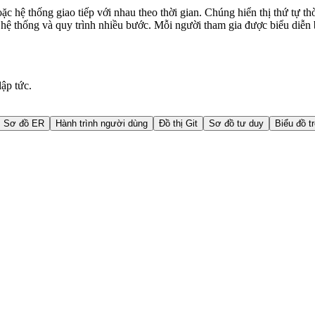
c hệ thống giao tiếp với nhau theo thời gian. Chúng hiển thị thứ tự th
ác hệ thống và quy trình nhiều bước. Mỗi người tham gia được biểu diễ
ập tức.
Sơ đồ ER
Hành trình người dùng
Đồ thị Git
Sơ đồ tư duy
Biểu đồ t