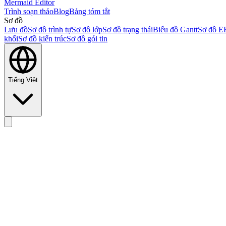
Mermaid Editor
Trình soạn thảo
Blog
Bảng tóm tắt
Sơ đồ
Lưu đồ
Sơ đồ trình tự
Sơ đồ lớp
Sơ đồ trạng thái
Biểu đồ Gantt
Sơ đồ E
khối
Sơ đồ kiến trúc
Sơ đồ gói tin
Tiếng Việt