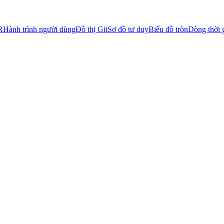
R
Hành trình người dùng
Đồ thị Git
Sơ đồ tư duy
Biểu đồ tròn
Dòng thời 