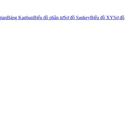
gian
Bảng Kanban
Biểu đồ phần tư
Sơ đồ Sankey
Biểu đồ XY
Sơ đồ