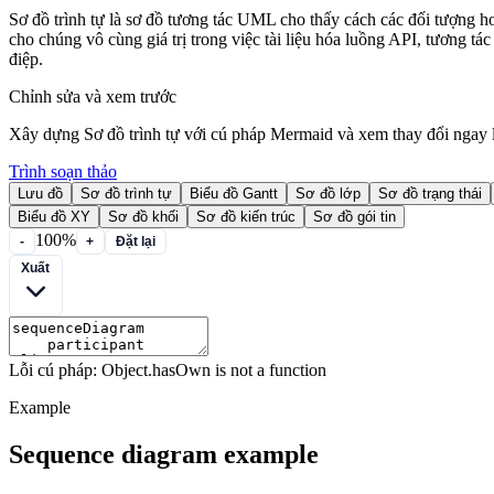
Sơ đồ trình tự là sơ đồ tương tác UML cho thấy cách các đối tượng hoặ
cho chúng vô cùng giá trị trong việc tài liệu hóa luồng API, tương t
điệp.
Chỉnh sửa và xem trước
Xây dựng Sơ đồ trình tự với cú pháp Mermaid và xem thay đổi ngay l
Trình soạn thảo
Lưu đồ
Sơ đồ trình tự
Biểu đồ Gantt
Sơ đồ lớp
Sơ đồ trạng thái
Biểu đồ XY
Sơ đồ khối
Sơ đồ kiến trúc
Sơ đồ gói tin
100%
-
+
Đặt lại
Xuất
Lỗi cú pháp: Object.hasOwn is not a function
Example
Sequence diagram example