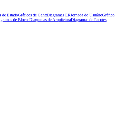
 de Estado
Gráficos de Gantt
Diagramas ER
Jornada do Usuário
Gráfico
agramas de Blocos
Diagramas de Arquitetura
Diagramas de Pacotes