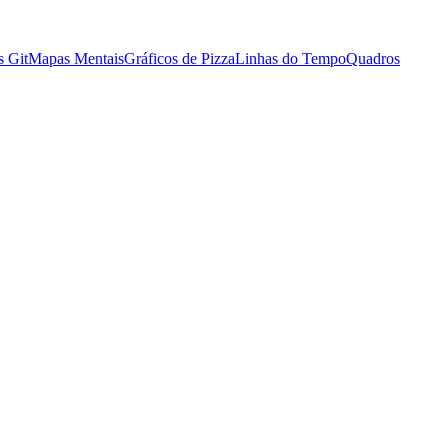
s Git
Mapas Mentais
Gráficos de Pizza
Linhas do Tempo
Quadros