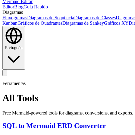
Mermaid Editor
Editor
Blog
Guia Rapido
Diagramas
Fluxogramas
Diagramas de Sequência
Diagramas de Classes
Diagramas
Kanban
Gráficos de Quadrantes
Diagramas de Sankey
Gráficos XY
Di
Português
Ferramentas
All Tools
Free Mermaid-powered tools for diagrams, conversions, and exports.
SQL to Mermaid ERD Converter