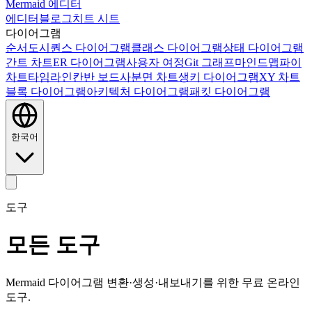
Mermaid 에디터
에디터
블로그
치트 시트
다이어그램
순서도
시퀀스 다이어그램
클래스 다이어그램
상태 다이어그램
간트 차트
ER 다이어그램
사용자 여정
Git 그래프
마인드맵
파이
차트
타임라인
칸반 보드
사분면 차트
생키 다이어그램
XY 차트
블록 다이어그램
아키텍처 다이어그램
패킷 다이어그램
한국어
도구
모든 도구
Mermaid 다이어그램 변환·생성·내보내기를 위한 무료 온라인
도구.