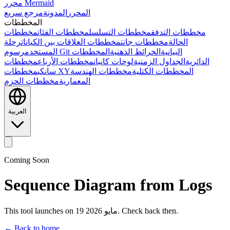
محرر Mermaid
المحرر
المدونة
مرجع سريع
المخططات
مخططات التدفق
مخططات التسلسل
مخططات الفئات
مخططات
الحالة
مخططات جانت
مخططات العلاقات بين الكيانات
رحلة
رسوم Git البيانية
الخرائط الذهنية
المخططات
المستخدم
الدائرية
الجداول الزمنية
لوحات كانبان
مخططات الأرباع
مخططات
المخططات الكتلية
مخططات الهندسة
مخططات XY
سانكي
المعمارية
مخططات الحزم
العربية
Coming Soon
Sequence Diagram from Logs
This tool launches on 19 مايو 2026. Check back then.
← Back to home