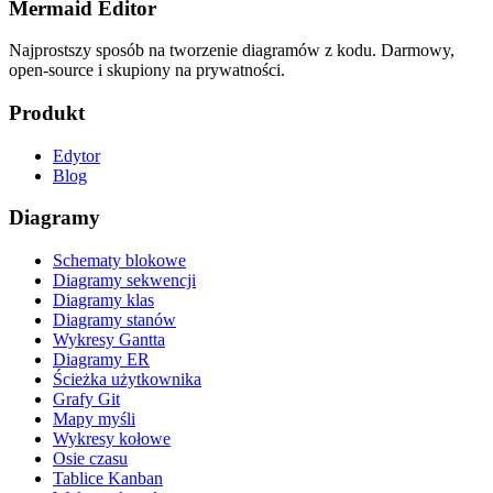
Mermaid Editor
Najprostszy sposób na tworzenie diagramów z kodu. Darmowy,
open-source i skupiony na prywatności.
Produkt
Edytor
Blog
Diagramy
Schematy blokowe
Diagramy sekwencji
Diagramy klas
Diagramy stanów
Wykresy Gantta
Diagramy ER
Ścieżka użytkownika
Grafy Git
Mapy myśli
Wykresy kołowe
Osie czasu
Tablice Kanban