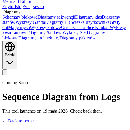
Mermaid Editor
Edytor
Blog
Ściągawka
Diagramy
Schematy blokowe
Diagramy sekwencji
Diagramy klas
Diagramy
stanów
Wykresy Gantta
Diagramy ER
Ścieżka użytkownika
Grafy
Git
Mapy myśli
Wykresy kołowe
Osie czasu
Tablice Kanban
Wykresy
kwadrantowe
Diagramy Sankeya
Wykresy XY
Diagramy
blokowe
Diagramy architektury
Diagramy pakietów
Polski
Coming Soon
Sequence Diagram from Logs
This tool launches on 19 maja 2026. Check back then.
← Back to home