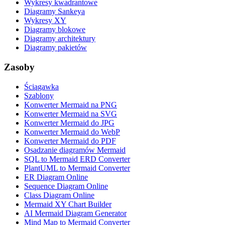
Wykresy kwadrantowe
Diagramy Sankeya
Wykresy XY
Diagramy blokowe
Diagramy architektury
Diagramy pakietów
Zasoby
Ściągawka
Szablony
Konwerter Mermaid na PNG
Konwerter Mermaid na SVG
Konwerter Mermaid do JPG
Konwerter Mermaid do WebP
Konwerter Mermaid do PDF
Osadzanie diagramów Mermaid
SQL to Mermaid ERD Converter
PlantUML to Mermaid Converter
ER Diagram Online
Sequence Diagram Online
Class Diagram Online
Mermaid XY Chart Builder
AI Mermaid Diagram Generator
Mind Map to Mermaid Converter