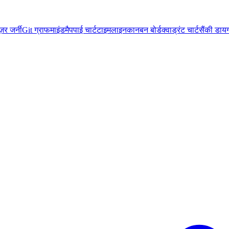
ज़र जर्नी
Git ग्राफ
माइंडमैप
पाई चार्ट
टाइमलाइन
कानबन बोर्ड
क्वाड्रंट चार्ट
सैंकी डायग