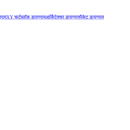
्राम
XY चार्ट
ब्लॉक डायग्राम
आर्किटेक्चर डायग्राम
पैकेट डायग्राम