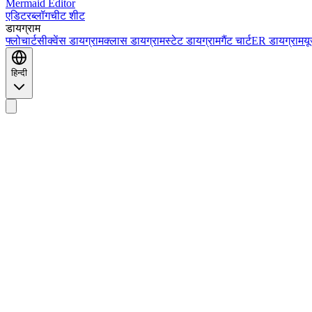
Mermaid Editor
एडिटर
ब्लॉग
चीट शीट
डायग्राम
फ्लोचार्ट
सीक्वेंस डायग्राम
क्लास डायग्राम
स्टेट डायग्राम
गैंट चार्ट
ER डायग्राम
यू
हिन्दी