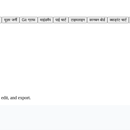
यूज़र जर्नी
Git ग्राफ
माइंडमैप
पाई चार्ट
टाइमलाइन
कानबन बोर्ड
क्वाड्रंट चार्ट
edit, and export.