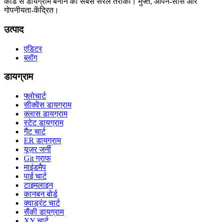
कोड से डायग्राम बनाने का सबसे सरल तरीका। मुफ्त, ओपन-सोर्स और
गोपनीयता-केंद्रित।
उत्पाद
एडिटर
ब्लॉग
डायग्राम
फ्लोचार्ट
सीक्वेंस डायग्राम
क्लास डायग्राम
स्टेट डायग्राम
गैंट चार्ट
ER डायग्राम
यूज़र जर्नी
Git ग्राफ
माइंडमैप
पाई चार्ट
टाइमलाइन
कानबन बोर्ड
क्वाड्रंट चार्ट
सैंकी डायग्राम
XY चार्ट