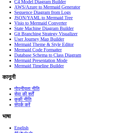
C4 Model Diagram Builder
AWS/Azure to Mermaid Generator
Sequence Diagram from Logs
JSON/YAML to Mermaid Tree
Visio to Mermaid Converter
State Machine Diagram Builder
Git Branching Strategy Visualizer
User Journey Map Builder
Mermaid Theme & Style Editor
Mermaid Code Formatter
Database Schema to Class Diagram
Mermaid Presentation Mode
Mermaid Timeline Builder
कानूनी
गोपनीयता नीति
सेवा की शर्तें
कुकी नीति
संपर्क करें
भाषा
English