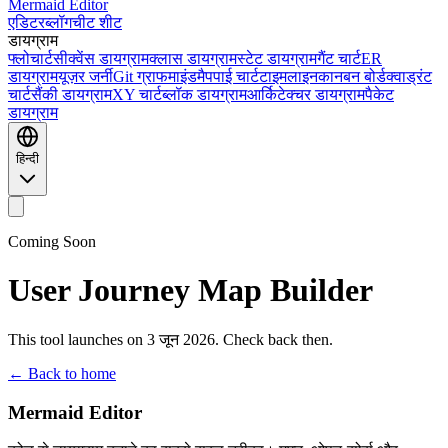
Mermaid Editor
एडिटर
ब्लॉग
चीट शीट
डायग्राम
फ्लोचार्ट
सीक्वेंस डायग्राम
क्लास डायग्राम
स्टेट डायग्राम
गैंट चार्ट
ER
डायग्राम
यूज़र जर्नी
Git ग्राफ
माइंडमैप
पाई चार्ट
टाइमलाइन
कानबन बोर्ड
क्वाड्रंट
चार्ट
सैंकी डायग्राम
XY चार्ट
ब्लॉक डायग्राम
आर्किटेक्चर डायग्राम
पैकेट
डायग्राम
हिन्दी
Coming Soon
User Journey Map Builder
This tool launches on 3 जून 2026. Check back then.
← Back to home
Mermaid Editor