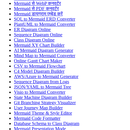
Mermaid से WebP कनवर्टर
Mermaid से PDF कनवर्टर
Mermaid डायग्राम एम्बेड करें
SQL to Mermaid ERD Converter
PlantUML to Mermaid Converter
ER Diagram Online
Sequence Diagram Online
Class Diagram Online
Mermaid XY Chart Builder
AI Mermaid Diagram Generator
Mind Map to Mermaid Converter
Online Gantt Chart Maker
CSV to Mermaid Flowchart
C4 Model Diagram Builder
AWS/Azure to Mermaid Generator
Sequence Diagram from Logs
JSON/YAML to Mermaid Tree
Visio to Mermaid Converter
State Machine Diagram Builder
Git Branching Strategy Visualizer
User Journey Map Builder
Mermaid Theme & Style Editor
Mermaid Code Formatter
Database Schema to Class Diagram
Mermaid Presentation Mode