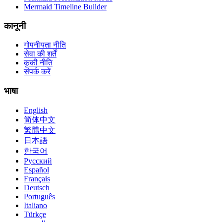
Mermaid Timeline Builder
कानूनी
गोपनीयता नीति
सेवा की शर्तें
कुकी नीति
संपर्क करें
भाषा
English
简体中文
繁體中文
日本語
한국어
Русский
Español
Français
Deutsch
Português
Italiano
Türkçe