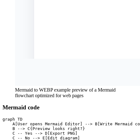
Mermaid to WEBP example preview of a Mermaid
flowchart optimized for web pages
Mermaid code
graph TD

    A[User opens Mermaid Editor] --> B[Write Mermaid co
    B --> C{Preview looks right?}

    C -- Yes --> D[Export PNG]

    C -- No --> E[Edit diagram]
