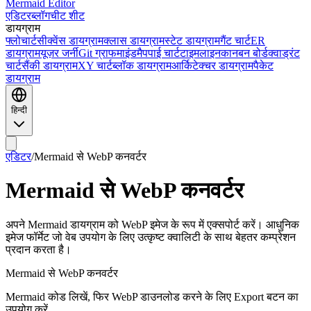
Mermaid Editor
एडिटर
ब्लॉग
चीट शीट
डायग्राम
फ्लोचार्ट
सीक्वेंस डायग्राम
क्लास डायग्राम
स्टेट डायग्राम
गैंट चार्ट
ER
डायग्राम
यूज़र जर्नी
Git ग्राफ
माइंडमैप
पाई चार्ट
टाइमलाइन
कानबन बोर्ड
क्वाड्रंट
चार्ट
सैंकी डायग्राम
XY चार्ट
ब्लॉक डायग्राम
आर्किटेक्चर डायग्राम
पैकेट
डायग्राम
हिन्दी
एडिटर
/
Mermaid से WebP कनवर्टर
Mermaid से WebP कनवर्टर
अपने Mermaid डायग्राम को WebP इमेज के रूप में एक्सपोर्ट करें। आधुनिक
इमेज फॉर्मेट जो वेब उपयोग के लिए उत्कृष्ट क्वालिटी के साथ बेहतर कम्प्रेशन
प्रदान करता है।
Mermaid से WebP कनवर्टर
Mermaid कोड लिखें, फिर WebP डाउनलोड करने के लिए Export बटन का
उपयोग करें