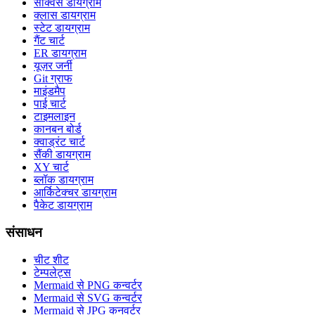
सीक्वेंस डायग्राम
क्लास डायग्राम
स्टेट डायग्राम
गैंट चार्ट
ER डायग्राम
यूज़र जर्नी
Git ग्राफ
माइंडमैप
पाई चार्ट
टाइमलाइन
कानबन बोर्ड
क्वाड्रंट चार्ट
सैंकी डायग्राम
XY चार्ट
ब्लॉक डायग्राम
आर्किटेक्चर डायग्राम
पैकेट डायग्राम
संसाधन
चीट शीट
टेम्पलेट्स
Mermaid से PNG कन्वर्टर
Mermaid से SVG कन्वर्टर
Mermaid से JPG कनवर्टर