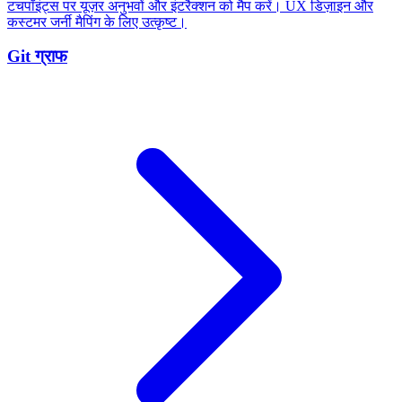
टचपॉइंट्स पर यूज़र अनुभवों और इंटरैक्शन को मैप करें। UX डिज़ाइन और
कस्टमर जर्नी मैपिंग के लिए उत्कृष्ट।
Git ग्राफ