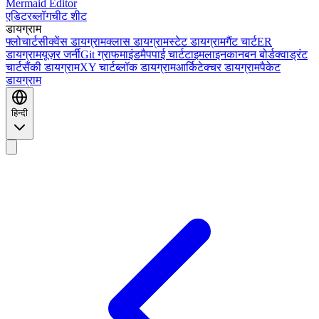
Mermaid Editor
एडिटर
ब्लॉग
चीट शीट
डायग्राम
फ्लोचार्ट
सीक्वेंस डायग्राम
क्लास डायग्राम
स्टेट डायग्राम
गैंट चार्ट
ER
डायग्राम
यूज़र जर्नी
Git ग्राफ
माइंडमैप
पाई चार्ट
टाइमलाइन
कानबन बोर्ड
क्वाड्रंट
चार्ट
सैंकी डायग्राम
XY चार्ट
ब्लॉक डायग्राम
आर्किटेक्चर डायग्राम
पैकेट
डायग्राम
हिन्दी