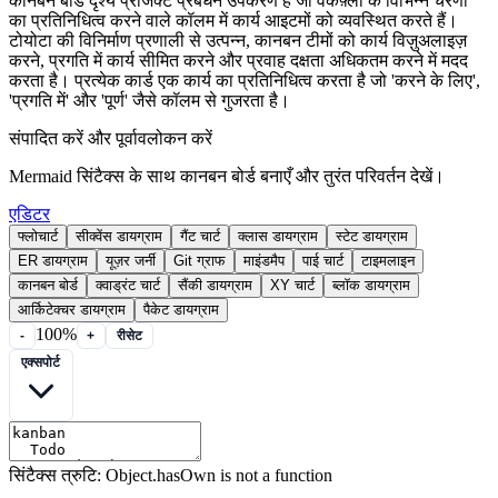
कानबन बोर्ड दृश्य प्रोजेक्ट प्रबंधन उपकरण हैं जो वर्कफ़्लो के विभिन्न चरणों
का प्रतिनिधित्व करने वाले कॉलम में कार्य आइटमों को व्यवस्थित करते हैं।
टोयोटा की विनिर्माण प्रणाली से उत्पन्न, कानबन टीमों को कार्य विज़ुअलाइज़
करने, प्रगति में कार्य सीमित करने और प्रवाह दक्षता अधिकतम करने में मदद
करता है। प्रत्येक कार्ड एक कार्य का प्रतिनिधित्व करता है जो 'करने के लिए',
'प्रगति में' और 'पूर्ण' जैसे कॉलम से गुजरता है।
संपादित करें और पूर्वावलोकन करें
Mermaid सिंटैक्स के साथ कानबन बोर्ड बनाएँ और तुरंत परिवर्तन देखें।
एडिटर
फ्लोचार्ट
सीक्वेंस डायग्राम
गैंट चार्ट
क्लास डायग्राम
स्टेट डायग्राम
ER डायग्राम
यूज़र जर्नी
Git ग्राफ
माइंडमैप
पाई चार्ट
टाइमलाइन
कानबन बोर्ड
क्वाड्रंट चार्ट
सैंकी डायग्राम
XY चार्ट
ब्लॉक डायग्राम
आर्किटेक्चर डायग्राम
पैकेट डायग्राम
100%
-
+
रीसेट
एक्सपोर्ट
सिंटैक्स त्रुटि: Object.hasOwn is not a function