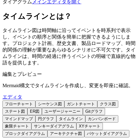
ダイアグラム
メインエディタを開く
タイムラインとは？
タイムライン図は時間軸に沿ってイベントを時系列で表示
し、イベントの順序と関係を簡単に把握できるようにしま
す。プロジェクト計画、歴史文書、製品ロードマップ、時間
的関係の理解が重要なあらゆるシナリオに不可欠です。タイ
ムラインは、時間の経過に伴うイベントの明確で直線的な物
語を提供します。
編集とプレビュー
Mermaid構文でタイムラインを作成し、変更を即座に確認。
エディタ
フローチャート
シーケンス図
ガントチャート
クラス図
ステート図
ER図
ユーザージャーニー
Gitグラフ
マインドマップ
円グラフ
タイムライン
カンバンボード
象限チャート
サンキーダイアグラム
XYチャート
ブロックダイアグラム
アーキテクチャ図
パケットダイアグラム