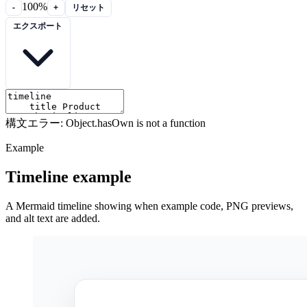
100%
-
+
リセット
エクスポート
構文エラー: Object.hasOwn is not a function
Example
Timeline example
A Mermaid timeline showing when example code, PNG previews,
and alt text are added.