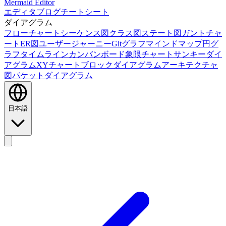
Mermaid Editor
エディタ
ブログ
チートシート
ダイアグラム
フローチャート
シーケンス図
クラス図
ステート図
ガントチャ
ート
ER図
ユーザージャーニー
Gitグラフ
マインドマップ
円グ
ラフ
タイムライン
カンバンボード
象限チャート
サンキーダイ
アグラム
XYチャート
ブロックダイアグラム
アーキテクチャ
図
パケットダイアグラム
日本語