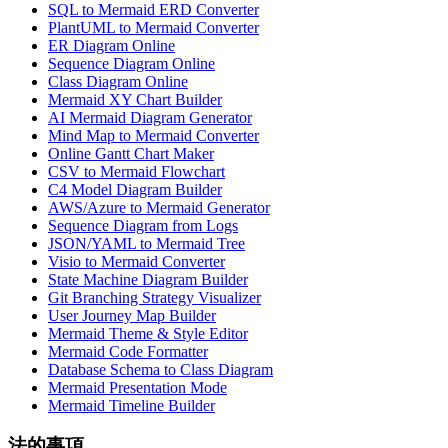
SQL to Mermaid ERD Converter
PlantUML to Mermaid Converter
ER Diagram Online
Sequence Diagram Online
Class Diagram Online
Mermaid XY Chart Builder
AI Mermaid Diagram Generator
Mind Map to Mermaid Converter
Online Gantt Chart Maker
CSV to Mermaid Flowchart
C4 Model Diagram Builder
AWS/Azure to Mermaid Generator
Sequence Diagram from Logs
JSON/YAML to Mermaid Tree
Visio to Mermaid Converter
State Machine Diagram Builder
Git Branching Strategy Visualizer
User Journey Map Builder
Mermaid Theme & Style Editor
Mermaid Code Formatter
Database Schema to Class Diagram
Mermaid Presentation Mode
Mermaid Timeline Builder
法的事項