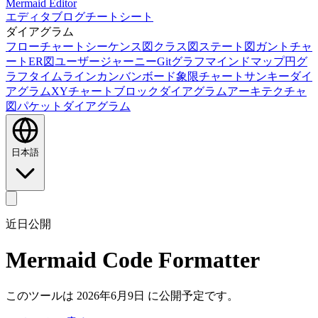
Mermaid Editor
エディタ
ブログ
チートシート
ダイアグラム
フローチャート
シーケンス図
クラス図
ステート図
ガントチャ
ート
ER図
ユーザージャーニー
Gitグラフ
マインドマップ
円グ
ラフ
タイムライン
カンバンボード
象限チャート
サンキーダイ
アグラム
XYチャート
ブロックダイアグラム
アーキテクチャ
図
パケットダイアグラム
日本語
近日公開
Mermaid Code Formatter
このツールは 2026年6月9日 に公開予定です。