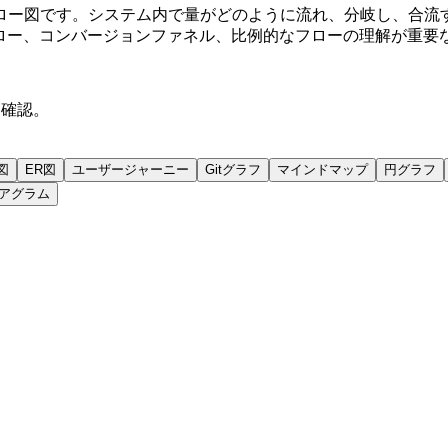
ー図です。システム内で量がどのように流れ、分岐し、合流する
算フロー、コンバージョンファネル、比例的なフローの理解が重
に確認。
図
ER図
ユーザージャーニー
Gitグラフ
マインドマップ
円グラフ
アグラム