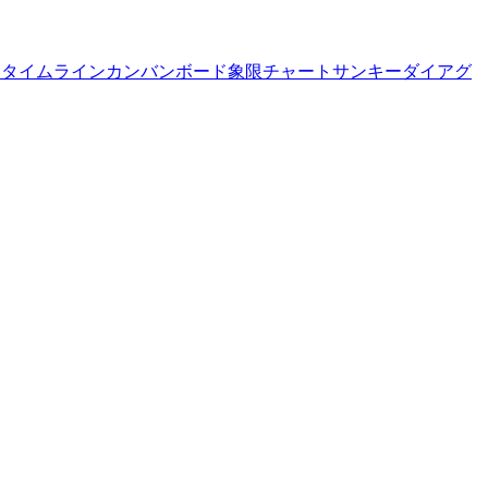
フ
タイムライン
カンバンボード
象限チャート
サンキーダイアグ