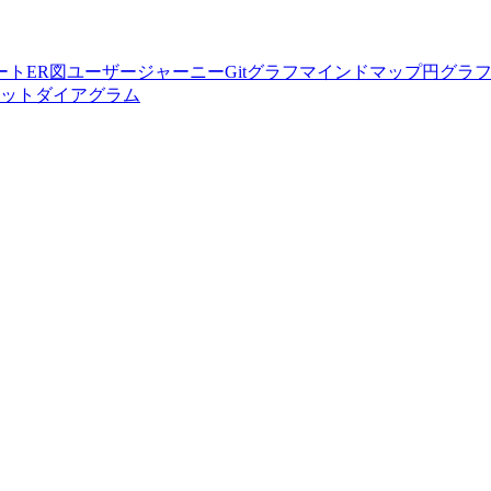
ート
ER図
ユーザージャーニー
Gitグラフ
マインドマップ
円グラ
ットダイアグラム