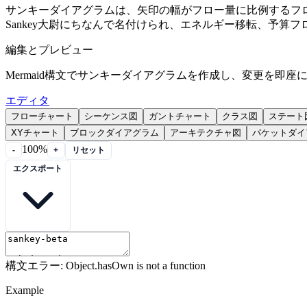
サンキーダイアグラムは、矢印の幅がフロー量に比例するフロ
Sankey大尉にちなんで名付けられ、エネルギー移転、予
編集とプレビュー
Mermaid構文でサンキーダイアグラムを作成し、変更を即座
エディタ
フローチャート
シーケンス図
ガントチャート
クラス図
ステート
XYチャート
ブロックダイアグラム
アーキテクチャ図
パケットダイ
100%
-
+
リセット
エクスポート
構文エラー: Object.hasOwn is not a function
Example