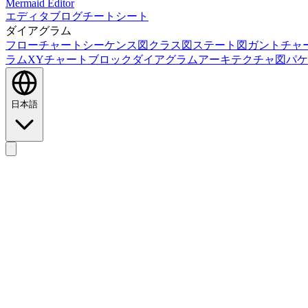
Mermaid Editor
エディタ
ブログ
チートシート
ダイアグラム
フローチャート
シーケンス図
クラス図
ステート図
ガントチャ
ラム
XYチャート
ブロックダイアグラム
アーキテクチャ図
パケ
日本語