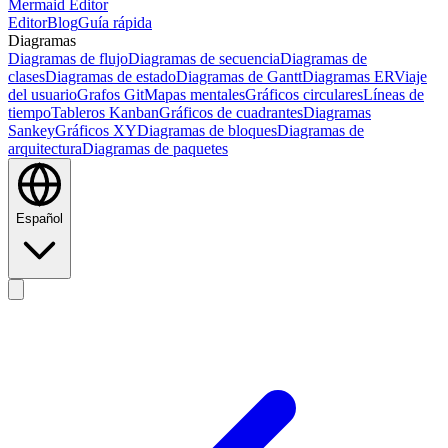
Mermaid Editor
Editor
Blog
Guía rápida
Diagramas
Diagramas de flujo
Diagramas de secuencia
Diagramas de
clases
Diagramas de estado
Diagramas de Gantt
Diagramas ER
Viaje
del usuario
Grafos Git
Mapas mentales
Gráficos circulares
Líneas de
tiempo
Tableros Kanban
Gráficos de cuadrantes
Diagramas
Sankey
Gráficos XY
Diagramas de bloques
Diagramas de
arquitectura
Diagramas de paquetes
Español