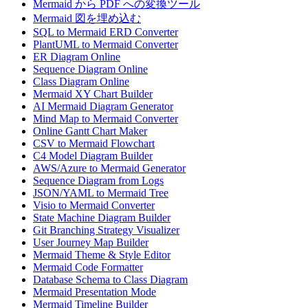
Mermaid から PDF への変換ツール
Mermaid 図を埋め込む
SQL to Mermaid ERD Converter
PlantUML to Mermaid Converter
ER Diagram Online
Sequence Diagram Online
Class Diagram Online
Mermaid XY Chart Builder
AI Mermaid Diagram Generator
Mind Map to Mermaid Converter
Online Gantt Chart Maker
CSV to Mermaid Flowchart
C4 Model Diagram Builder
AWS/Azure to Mermaid Generator
Sequence Diagram from Logs
JSON/YAML to Mermaid Tree
Visio to Mermaid Converter
State Machine Diagram Builder
Git Branching Strategy Visualizer
User Journey Map Builder
Mermaid Theme & Style Editor
Mermaid Code Formatter
Database Schema to Class Diagram
Mermaid Presentation Mode
Mermaid Timeline Builder