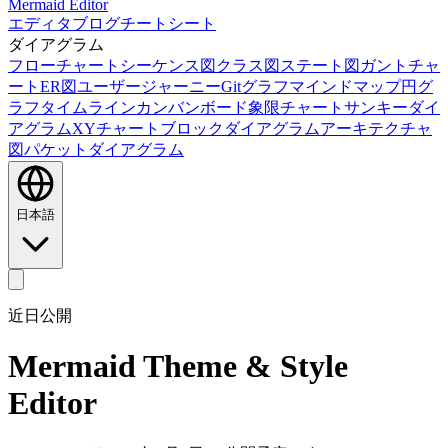
Mermaid Editor
エディタ
ブログ
チートシート
ダイアグラム
フローチャート
シーケンス図
クラス図
ステート図
ガントチャ
ート
ER図
ユーザージャーニー
Gitグラフ
マインドマップ
円グ
ラフ
タイムライン
カンバンボード
象限チャート
サンキーダイ
アグラム
XYチャート
ブロックダイアグラム
アーキテクチャ
図
パケットダイアグラム
日本語
近日公開
Mermaid Theme & Style
Editor