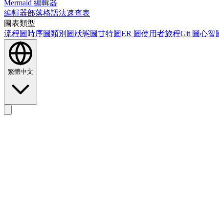
Mermaid 編輯器
編輯器
部落格
語法速查表
圖表類型
流程圖
時序圖
類別圖
狀態圖
甘特圖
ER 圖
使用者旅程
Git 圖
心智
繁體中文