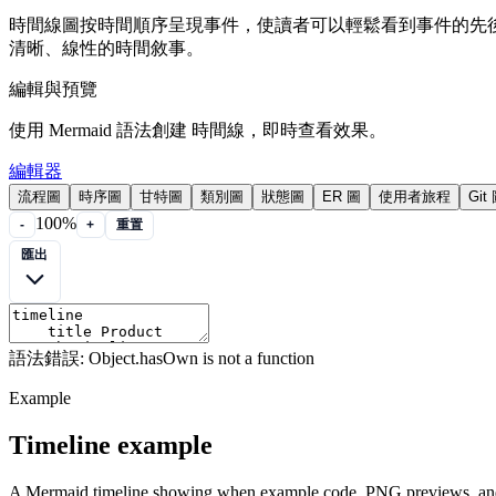
時間線圖按時間順序呈現事件，使讀者可以輕鬆看到事件的先
清晰、線性的時間敘事。
編輯與預覽
使用 Mermaid 語法創建 時間線，即時查看效果。
編輯器
流程圖
時序圖
甘特圖
類別圖
狀態圖
ER 圖
使用者旅程
Git
100%
-
+
重置
匯出
語法錯誤: Object.hasOwn is not a function
Example
Timeline example
A Mermaid timeline showing when example code, PNG previews, and 