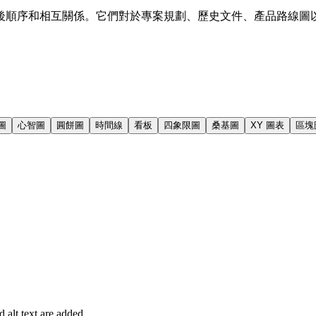
後順序和相互關係。它們對於專案規劃、歷史文件、產品路線圖
 圖
心智圖
圓餅圖
時間線
看板
四象限圖
桑基圖
XY 圖表
區塊
alt text are added.