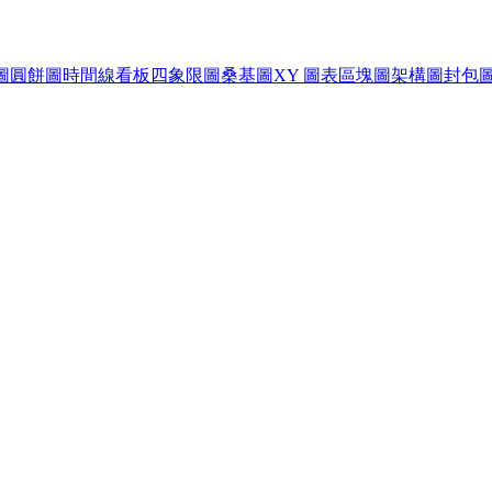
圖
圓餅圖
時間線
看板
四象限圖
桑基圖
XY 圖表
區塊圖
架構圖
封包