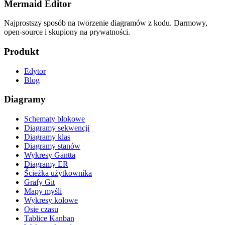
Mermaid Editor
Najprostszy sposób na tworzenie diagramów z kodu. Darmowy,
open-source i skupiony na prywatności.
Produkt
Edytor
Blog
Diagramy
Schematy blokowe
Diagramy sekwencji
Diagramy klas
Diagramy stanów
Wykresy Gantta
Diagramy ER
Ścieżka użytkownika
Grafy Git
Mapy myśli
Wykresy kołowe
Osie czasu
Tablice Kanban