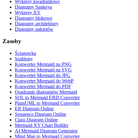
Wykresy kwadrantowe
Diagramy Sankeya
Wykresy XY
Diagramy blokowe
Diagramy architektury
Diagramy pakietów
Zasoby
Ściągawka
Szablony
Konwerter Mermaid na PNG
Konwerter Mermaid na SVG
Konwerter Mermaid do JPG
Konwerter Mermaid do WebP
Konwerter Mermaid do PDF
Osadzanie diagramów Mermaid
SQL to Mermaid ERD Converter
PlantUML to Mermaid Converter
ER Diagram Online
Sequence Diagram Online
Class Diagram Online
Mermaid XY Chart Builder
AI Mermaid Diagram Generator
Mind Map to Mermaid Converter