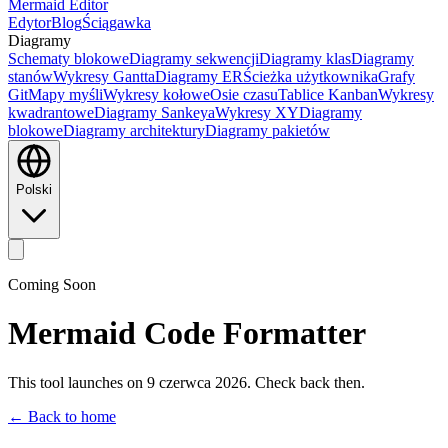
Mermaid Editor
Edytor
Blog
Ściągawka
Diagramy
Schematy blokowe
Diagramy sekwencji
Diagramy klas
Diagramy
stanów
Wykresy Gantta
Diagramy ER
Ścieżka użytkownika
Grafy
Git
Mapy myśli
Wykresy kołowe
Osie czasu
Tablice Kanban
Wykresy
kwadrantowe
Diagramy Sankeya
Wykresy XY
Diagramy
blokowe
Diagramy architektury
Diagramy pakietów
Polski
Coming Soon
Mermaid Code Formatter
This tool launches on 9 czerwca 2026. Check back then.
← Back to home