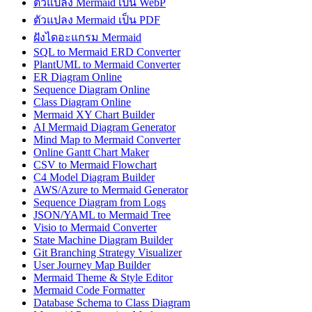
ตัวแปลง Mermaid เป็น WebP
ตัวแปลง Mermaid เป็น PDF
ฝังไดอะแกรม Mermaid
SQL to Mermaid ERD Converter
PlantUML to Mermaid Converter
ER Diagram Online
Sequence Diagram Online
Class Diagram Online
Mermaid XY Chart Builder
AI Mermaid Diagram Generator
Mind Map to Mermaid Converter
Online Gantt Chart Maker
CSV to Mermaid Flowchart
C4 Model Diagram Builder
AWS/Azure to Mermaid Generator
Sequence Diagram from Logs
JSON/YAML to Mermaid Tree
Visio to Mermaid Converter
State Machine Diagram Builder
Git Branching Strategy Visualizer
User Journey Map Builder
Mermaid Theme & Style Editor
Mermaid Code Formatter
Database Schema to Class Diagram