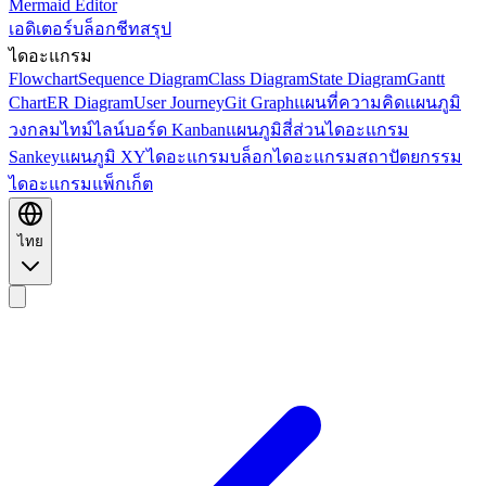
Mermaid Editor
เอดิเตอร์
บล็อก
ชีทสรุป
ไดอะแกรม
Flowchart
Sequence Diagram
Class Diagram
State Diagram
Gantt
Chart
ER Diagram
User Journey
Git Graph
แผนที่ความคิด
แผนภูมิ
วงกลม
ไทม์ไลน์
บอร์ด Kanban
แผนภูมิสี่ส่วน
ไดอะแกรม
Sankey
แผนภูมิ XY
ไดอะแกรมบล็อก
ไดอะแกรมสถาปัตยกรรม
ไดอะแกรมแพ็กเก็ต
ไทย