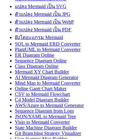
แปลง Mermaid เป็น SVG
ตัวแปลง Mermaid เป็น JPG
ตัวแปลง Mermaid เป็น WebP
ตัวแปลง Mermaid เป็น PDF
ฝังไดอะแกรม Mermaid
SQL to Mermaid ERD Converter
PlantUML to Mermaid Converter
ER Diagram Online
Sequence Diagram Online
Class Diagram Online
Mermaid XY Chart Builder
AI Mermaid Diagram Generator
Mind Map to Mermaid Converter
Online Gantt Chart Maker
CSV to Mermaid Flowchart
C4 Model Diagram Builder
AWS/Azure to Mermaid Generator
Sequence Diagram from Logs
JSON/YAML to Mermaid Tree
Visio to Mermaid Converter
State Machine Diagram Builder
Git Branching Strategy Visualizer
User Journey Map Builder