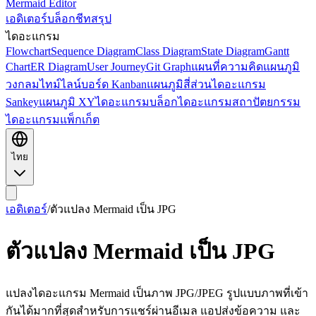
Mermaid Editor
เอดิเตอร์
บล็อก
ชีทสรุป
ไดอะแกรม
Flowchart
Sequence Diagram
Class Diagram
State Diagram
Gantt
Chart
ER Diagram
User Journey
Git Graph
แผนที่ความคิด
แผนภูมิ
วงกลม
ไทม์ไลน์
บอร์ด Kanban
แผนภูมิสี่ส่วน
ไดอะแกรม
Sankey
แผนภูมิ XY
ไดอะแกรมบล็อก
ไดอะแกรมสถาปัตยกรรม
ไดอะแกรมแพ็กเก็ต
ไทย
เอดิเตอร์
/
ตัวแปลง Mermaid เป็น JPG
ตัวแปลง Mermaid เป็น JPG
แปลงไดอะแกรม Mermaid เป็นภาพ JPG/JPEG รูปแบบภาพที่เข้า
กันได้มากที่สุดสำหรับการแชร์ผ่านอีเมล แอปส่งข้อความ และ