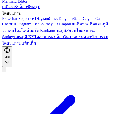
Mermaid Editor
เอดิเตอร์
บล็อก
ชีทสรุป
ไดอะแกรม
Flowchart
Sequence Diagram
Class Diagram
State Diagram
Gantt
Chart
ER Diagram
User Journey
Git Graph
แผนที่ความคิด
แผนภูมิ
วงกลม
ไทม์ไลน์
บอร์ด Kanban
แผนภูมิสี่ส่วน
ไดอะแกรม
Sankey
แผนภูมิ XY
ไดอะแกรมบล็อก
ไดอะแกรมสถาปัตยกรรม
ไดอะแกรมแพ็กเก็ต
ไทย