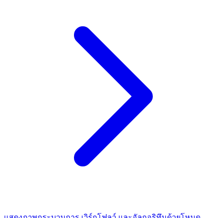
แสดงภาพกระบวนการ เวิร์กโฟลว์ และอัลกอริทึมด้วยโหนด