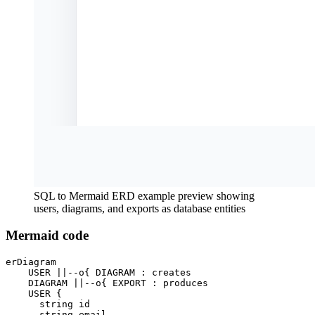
SQL to Mermaid ERD example preview showing
users, diagrams, and exports as database entities
Mermaid code
erDiagram

    USER ||--o{ DIAGRAM : creates

    DIAGRAM ||--o{ EXPORT : produces

    USER {

      string id

      string email
