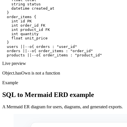
    string status

    datetime created_at

  }

  order_items {

    int id PK

    int order_id FK

    int product_id FK

    int quantity

    float unit_price

  }

  users ||--o{ orders : "user_id"

  orders ||--o{ order_items : "order_id"

  products ||--o{ order_items : "product_id"
Live preview
Object.hasOwn is not a function
Example
SQL to Mermaid ERD example
A Mermaid ER diagram for users, diagrams, and generated exports.