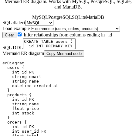
Mermaid ER diagram. Works with MySQL, PostgreSQL, SQLite,
and MariaDB.
MySQL
PostgreSQL
SQLite
MariaDB
SQL dialect
Load example
Infer relationships from columns ending in _id
Clear
SQL DDL
Mermaid ER diagram
Copy Mermaid code
erDiagram

  users {

    int id PK

    string email

    string name

    datetime created_at

  }

  products {

    int id PK

    string name

    float price

    int stock

  }

  orders {

    int id PK

    int user_id FK

    float total
