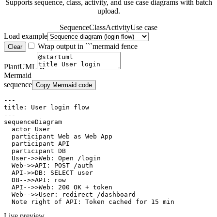
Supports sequence, class, activity, and use case diagrams with batch
upload.
Sequence
Class
Activity
Use case
Load example
Wrap output in ```mermaid fence
Clear
PlantUML
Mermaid
sequence
Copy Mermaid code
---

title: User login flow

---

sequenceDiagram

  actor User

  participant Web as Web App

  participant API

  participant DB

  User->>Web: Open /login

  Web->>API: POST /auth

  API->>DB: SELECT user

  DB-->>API: row

  API-->>Web: 200 OK + token

  Web-->>User: redirect /dashboard

  Note right of API: Token cached for 15 min
Live preview