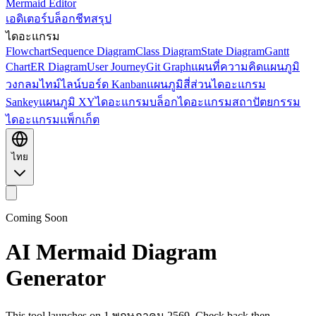
Mermaid Editor
เอดิเตอร์
บล็อก
ชีทสรุป
ไดอะแกรม
Flowchart
Sequence Diagram
Class Diagram
State Diagram
Gantt
Chart
ER Diagram
User Journey
Git Graph
แผนที่ความคิด
แผนภูมิ
วงกลม
ไทม์ไลน์
บอร์ด Kanban
แผนภูมิสี่ส่วน
ไดอะแกรม
Sankey
แผนภูมิ XY
ไดอะแกรมบล็อก
ไดอะแกรมสถาปัตยกรรม
ไดอะแกรมแพ็กเก็ต
ไทย
Coming Soon
AI Mermaid Diagram
Generator
This tool launches on 1 พฤษภาคม 2569. Check back then.