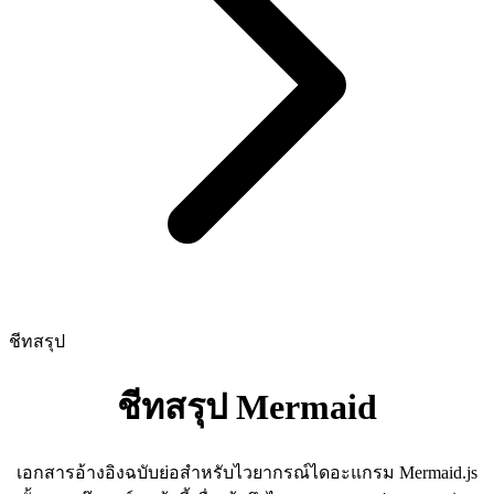
ชีทสรุป
ชีทสรุป Mermaid
เอกสารอ้างอิงฉบับย่อสำหรับไวยากรณ์ไดอะแกรม Mermaid.js