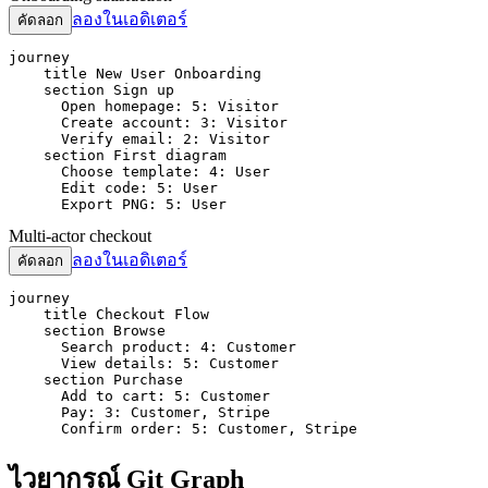
ลองในเอดิเตอร์
คัดลอก
journey

    title New User Onboarding

    section Sign up

      Open homepage: 5: Visitor

      Create account: 3: Visitor

      Verify email: 2: Visitor

    section First diagram

      Choose template: 4: User

      Edit code: 5: User

      Export PNG: 5: User
Multi-actor checkout
ลองในเอดิเตอร์
คัดลอก
journey

    title Checkout Flow

    section Browse

      Search product: 4: Customer

      View details: 5: Customer

    section Purchase

      Add to cart: 5: Customer

      Pay: 3: Customer, Stripe

      Confirm order: 5: Customer, Stripe
ไวยากรณ์ Git Graph