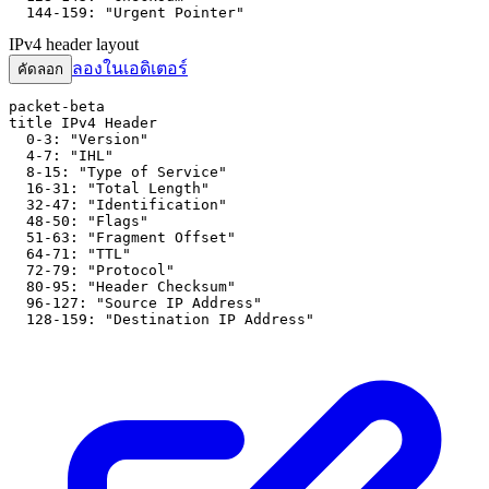
  144-159: "Urgent Pointer"
IPv4 header layout
ลองในเอดิเตอร์
คัดลอก
packet-beta

title IPv4 Header

  0-3: "Version"

  4-7: "IHL"

  8-15: "Type of Service"

  16-31: "Total Length"

  32-47: "Identification"

  48-50: "Flags"

  51-63: "Fragment Offset"

  64-71: "TTL"

  72-79: "Protocol"

  80-95: "Header Checksum"

  96-127: "Source IP Address"

  128-159: "Destination IP Address"