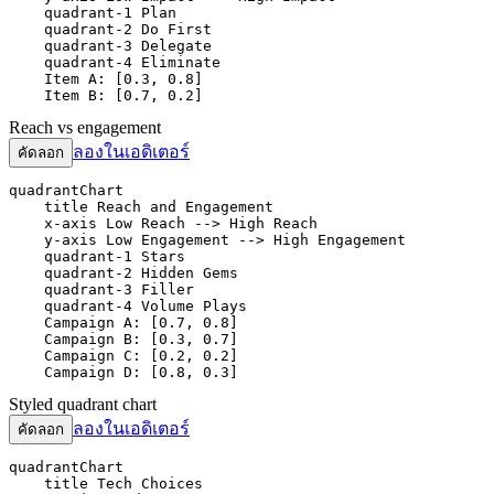
    quadrant-1 Plan

    quadrant-2 Do First

    quadrant-3 Delegate

    quadrant-4 Eliminate

    Item A: [0.3, 0.8]

    Item B: [0.7, 0.2]
Reach vs engagement
ลองในเอดิเตอร์
คัดลอก
quadrantChart

    title Reach and Engagement

    x-axis Low Reach --> High Reach

    y-axis Low Engagement --> High Engagement

    quadrant-1 Stars

    quadrant-2 Hidden Gems

    quadrant-3 Filler

    quadrant-4 Volume Plays

    Campaign A: [0.7, 0.8]

    Campaign B: [0.3, 0.7]

    Campaign C: [0.2, 0.2]

    Campaign D: [0.8, 0.3]
Styled quadrant chart
ลองในเอดิเตอร์
คัดลอก
quadrantChart

    title Tech Choices
