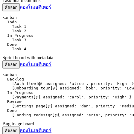
Task board columns
ลองในเอดิเตอร์
คัดลอก
kanban

  Todo

    Task 1

    Task 2

  In Progress

    Task 3

  Done

    Task 4
Sprint board with metadata
ลองในเอดิเตอร์
คัดลอก
kanban

  Backlog

    [Auth flow]@{ assigned: 'alice', priority: 'High' }

    [Onboarding tour]@{ assigned: 'bob', priority: 'Low
  In Progress

    [Payments]@{ assigned: 'carol', priority: 'High' }

  Review

    [Settings page]@{ assigned: 'dan', priority: 'Mediu
  Done

    [Landing redesign]@{ assigned: 'erin', priority: 'H
Bug triage board
ลองในเอดิเตอร์
คัดลอก