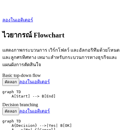
ลองในเอดิเตอร์
ไวยากรณ์ Flowchart
แสดงภาพกระบวนการ เวิร์กโฟลว์ และอัลกอริทึมด้วยโหนด
และลูกศรทิศทาง เหมาะสำหรับกระบวนการทางธุรกิจและ
แผนผังการตัดสินใจ
Basic top-down flow
ลองในเอดิเตอร์
คัดลอก
graph TD

    A[Start] --> B[End]
Decision branching
ลองในเอดิเตอร์
คัดลอก
graph TD

    A{Decision} -->|Yes| B[OK]

    A -->|No| C[Cancel]