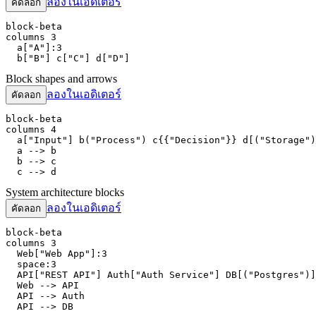
ลองในเอดิเตอร์
คัดลอก
block-beta

columns 3

  a["A"]:3

  b["B"] c["C"] d["D"]
Block shapes and arrows
ลองในเอดิเตอร์
คัดลอก
block-beta

columns 4

  a["Input"] b("Process") c{{"Decision"}} d[("Storage")
  a --> b

  b --> c

  c --> d
System architecture blocks
ลองในเอดิเตอร์
คัดลอก
block-beta

columns 3

  Web["Web App"]:3

  space:3

  API["REST API"] Auth["Auth Service"] DB[("Postgres")]

  Web --> API

  API --> Auth

  API --> DB