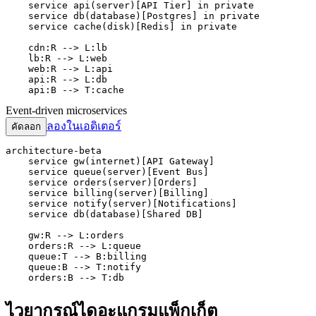
    service api(server)[API Tier] in private

    service db(database)[Postgres] in private

    service cache(disk)[Redis] in private

    cdn:R --> L:lb

    lb:R --> L:web

    web:R --> L:api

    api:R --> L:db

    api:B --> T:cache
Event-driven microservices
ลองในเอดิเตอร์
คัดลอก
architecture-beta

    service gw(internet)[API Gateway]

    service queue(server)[Event Bus]

    service orders(server)[Orders]

    service billing(server)[Billing]

    service notify(server)[Notifications]

    service db(database)[Shared DB]

    gw:R --> L:orders

    orders:R --> L:queue

    queue:T --> B:billing

    queue:B --> T:notify

    orders:B --> T:db
ไวยากรณ์ไดอะแกรมแพ็กเก็ต