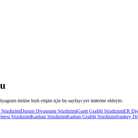
zu
yagram türüne hızlı erişim için bu sayfayı yer imlerine ekleyin.
 Sözdizimi
Durum Diyagramı Sözdizimi
Gantt Grafiği Sözdizimi
ER Diy
lgesi Sözdizimi
Kanban Sözdizimi
Kadran Grafiği Sözdizimi
Sankey Di