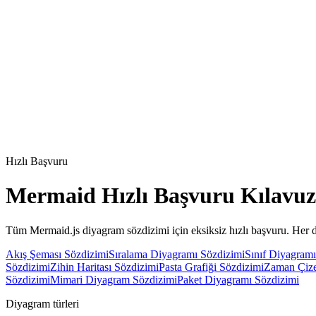
Hızlı Başvuru
Mermaid Hızlı Başvuru Kılavu
Tüm Mermaid.js diyagram sözdizimi için eksiksiz hızlı başvuru. Her di
Akış Şeması Sözdizimi
Sıralama Diyagramı Sözdizimi
Sınıf Diyagramı
Sözdizimi
Zihin Haritası Sözdizimi
Pasta Grafiği Sözdizimi
Zaman Çize
Sözdizimi
Mimari Diyagram Sözdizimi
Paket Diyagramı Sözdizimi
Diyagram türleri