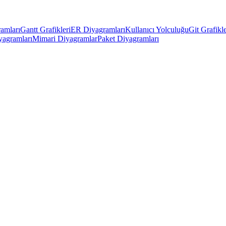
amları
Gantt Grafikleri
ER Diyagramları
Kullanıcı Yolculuğu
Git Grafikle
yagramları
Mimari Diyagramlar
Paket Diyagramları