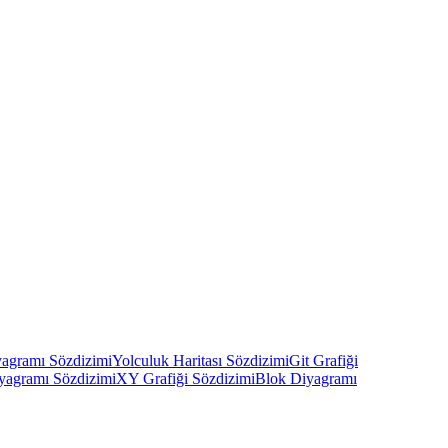
agramı Sözdizimi
Yolculuk Haritası Sözdizimi
Git Grafiği
yagramı Sözdizimi
XY Grafiği Sözdizimi
Blok Diyagramı