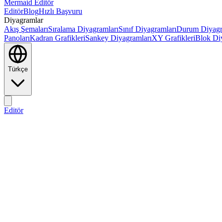
Mermaid Editör
Editör
Blog
Hızlı Başvuru
Diyagramlar
Akış Şemaları
Sıralama Diyagramları
Sınıf Diyagramları
Durum Diyagr
Panoları
Kadran Grafikleri
Sankey Diyagramları
XY Grafikleri
Blok Di
Türkçe
Editör