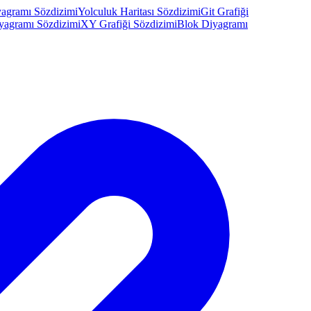
agramı Sözdizimi
Yolculuk Haritası Sözdizimi
Git Grafiği
yagramı Sözdizimi
XY Grafiği Sözdizimi
Blok Diyagramı