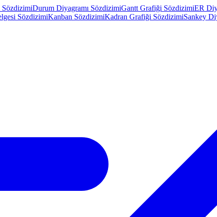
 Sözdizimi
Durum Diyagramı Sözdizimi
Gantt Grafiği Sözdizimi
ER Diy
lgesi Sözdizimi
Kanban Sözdizimi
Kadran Grafiği Sözdizimi
Sankey Di