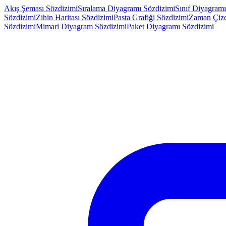
Akış Şeması Sözdizimi
Sıralama Diyagramı Sözdizimi
Sınıf Diyagramı
Sözdizimi
Zihin Haritası Sözdizimi
Pasta Grafiği Sözdizimi
Zaman Çize
Sözdizimi
Mimari Diyagram Sözdizimi
Paket Diyagramı Sözdizimi