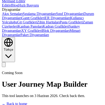
Mermaid Editör
Editör
Blog
Hızlı Başvuru
Diyagramlar
Akış Şemaları
Sıralama Diyagramları
Sınıf Diyagramları
Durum
Diyagramları
Gantt Grafikleri
ER Diyagramları
Kullanıcı
Yolculuğu
Git Grafikleri
Zihin Haritaları
Pasta Grafikleri
Zaman
Çizelgeleri
Kanban Panoları
Kadran Grafikleri
Sankey
Diyagramları
XY Grafikleri
Blok Diyagramları
Mimari
Diyagramlar
Paket Diyagramları
Türkçe
Coming Soon
User Journey Map Builder
This tool launches on 3 Haziran 2026. Check back then.
← Back to home