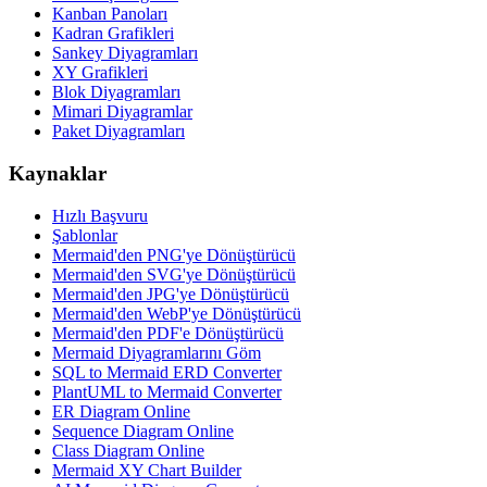
Kanban Panoları
Kadran Grafikleri
Sankey Diyagramları
XY Grafikleri
Blok Diyagramları
Mimari Diyagramlar
Paket Diyagramları
Kaynaklar
Hızlı Başvuru
Şablonlar
Mermaid'den PNG'ye Dönüştürücü
Mermaid'den SVG'ye Dönüştürücü
Mermaid'den JPG'ye Dönüştürücü
Mermaid'den WebP'ye Dönüştürücü
Mermaid'den PDF'e Dönüştürücü
Mermaid Diyagramlarını Göm
SQL to Mermaid ERD Converter
PlantUML to Mermaid Converter
ER Diagram Online
Sequence Diagram Online
Class Diagram Online
Mermaid XY Chart Builder