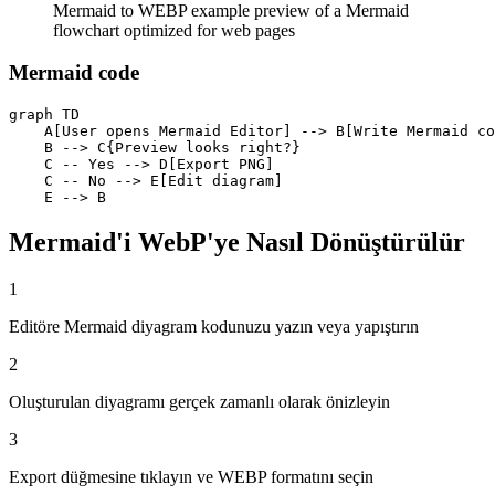
Mermaid to WEBP example preview of a Mermaid
flowchart optimized for web pages
Mermaid code
graph TD

    A[User opens Mermaid Editor] --> B[Write Mermaid co
    B --> C{Preview looks right?}

    C -- Yes --> D[Export PNG]

    C -- No --> E[Edit diagram]

    E --> B
Mermaid'i WebP'ye Nasıl Dönüştürülür
1
Editöre Mermaid diyagram kodunuzu yazın veya yapıştırın
2
Oluşturulan diyagramı gerçek zamanlı olarak önizleyin
3
Export düğmesine tıklayın ve WEBP formatını seçin