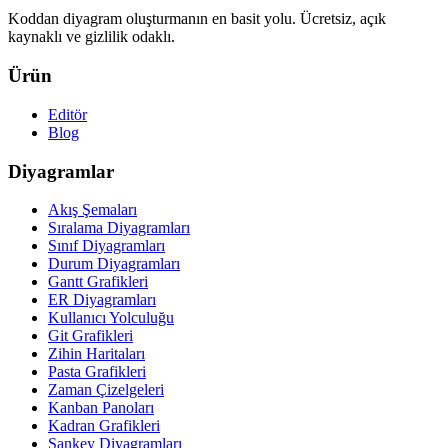
Koddan diyagram oluşturmanın en basit yolu. Ücretsiz, açık
kaynaklı ve gizlilik odaklı.
Ürün
Editör
Blog
Diyagramlar
Akış Şemaları
Sıralama Diyagramları
Sınıf Diyagramları
Durum Diyagramları
Gantt Grafikleri
ER Diyagramları
Kullanıcı Yolculuğu
Git Grafikleri
Zihin Haritaları
Pasta Grafikleri
Zaman Çizelgeleri
Kanban Panoları
Kadran Grafikleri
Sankey Diyagramları