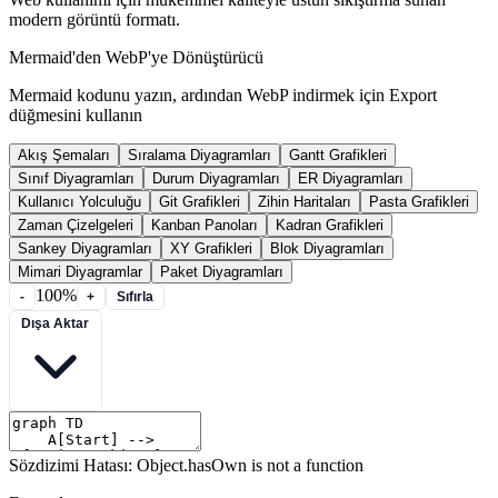
modern görüntü formatı.
Mermaid'den WebP'ye Dönüştürücü
Mermaid kodunu yazın, ardından WebP indirmek için Export
düğmesini kullanın
Akış Şemaları
Sıralama Diyagramları
Gantt Grafikleri
Sınıf Diyagramları
Durum Diyagramları
ER Diyagramları
Kullanıcı Yolculuğu
Git Grafikleri
Zihin Haritaları
Pasta Grafikleri
Zaman Çizelgeleri
Kanban Panoları
Kadran Grafikleri
Sankey Diyagramları
XY Grafikleri
Blok Diyagramları
Mimari Diyagramlar
Paket Diyagramları
100%
-
+
Sıfırla
Dışa Aktar
Sözdizimi Hatası: Object.hasOwn is not a function