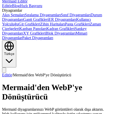
Mermaid Editör
Editör
Blog
Hızlı Başvuru
Diyagramlar
Akış Şemaları
Sıralama Diyagramları
Sınıf Diyagramları
Durum
Diyagramları
Gantt Grafikleri
ER Diyagramları
Kullanıcı
Yolculuğu
Git Grafikleri
Zihin Haritaları
Pasta Grafikleri
Zaman
Çizelgeleri
Kanban Panoları
Kadran Grafikleri
Sankey
Diyagramları
XY Grafikleri
Blok Diyagramları
Mimari
Diyagramlar
Paket Diyagramları
Türkçe
Editör
/
Mermaid'den WebP'ye Dönüştürücü
Mermaid'den WebP'ye
Dönüştürücü
Mermaid diyagramlarınızı WebP görüntüleri olarak dışa aktarın.
Web kullanımı için mükemmel kaliteyle üstün sıkıştırma sunan