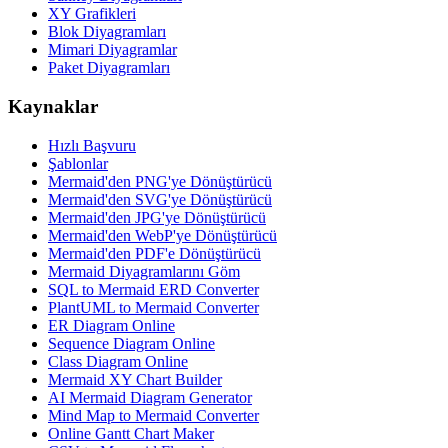
XY Grafikleri
Blok Diyagramları
Mimari Diyagramlar
Paket Diyagramları
Kaynaklar
Hızlı Başvuru
Şablonlar
Mermaid'den PNG'ye Dönüştürücü
Mermaid'den SVG'ye Dönüştürücü
Mermaid'den JPG'ye Dönüştürücü
Mermaid'den WebP'ye Dönüştürücü
Mermaid'den PDF'e Dönüştürücü
Mermaid Diyagramlarını Göm
SQL to Mermaid ERD Converter
PlantUML to Mermaid Converter
ER Diagram Online
Sequence Diagram Online
Class Diagram Online
Mermaid XY Chart Builder
AI Mermaid Diagram Generator
Mind Map to Mermaid Converter
Online Gantt Chart Maker