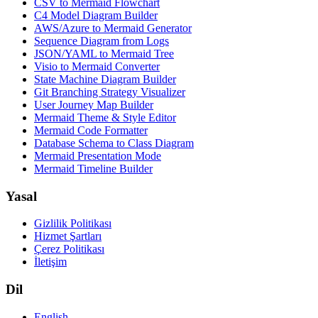
CSV to Mermaid Flowchart
C4 Model Diagram Builder
AWS/Azure to Mermaid Generator
Sequence Diagram from Logs
JSON/YAML to Mermaid Tree
Visio to Mermaid Converter
State Machine Diagram Builder
Git Branching Strategy Visualizer
User Journey Map Builder
Mermaid Theme & Style Editor
Mermaid Code Formatter
Database Schema to Class Diagram
Mermaid Presentation Mode
Mermaid Timeline Builder
Yasal
Gizlilik Politikası
Hizmet Şartları
Çerez Politikası
İletişim
Dil
English