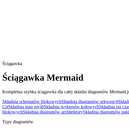
Ściągawka
Ściągawka Mermaid
Kompletna szybka ściągawka dla całej składni diagramów Mermaid.js.
Składnia schematów blokowych
Składnia diagramów sekwencji
Skład
Git
Składnia map myśli
Składnia wykresów kołowych
Składnia osi cza
blokowych
Składnia diagramów architektury
Składnia diagramów pak
Typy diagramów