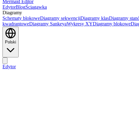
Mermaid Editor
Edytor
Blog
Ściągawka
Diagramy
Schematy blokowe
Diagramy sekwencji
Diagramy klas
Diagramy sta
kwadrantowe
Diagramy Sankeya
Wykresy XY
Diagramy blokowe
Dia
Polski
Edytor