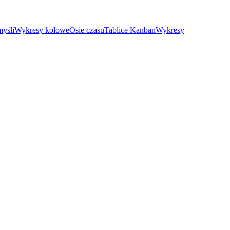
yśli
Wykresy kołowe
Osie czasu
Tablice Kanban
Wykresy