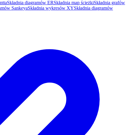
ntta
Składnia diagramów ER
Składnia map ścieżki
Składnia grafów
ramów Sankeya
Składnia wykresów XY
Składnia diagramów