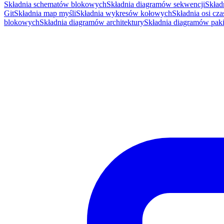
Składnia schematów blokowych
Składnia diagramów sekwencji
Skład
Git
Składnia map myśli
Składnia wykresów kołowych
Składnia osi cza
blokowych
Składnia diagramów architektury
Składnia diagramów pak