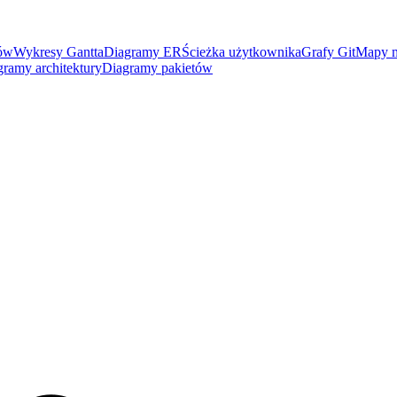
nów
Wykresy Gantta
Diagramy ER
Ścieżka użytkownika
Grafy Git
Mapy m
gramy architektury
Diagramy pakietów