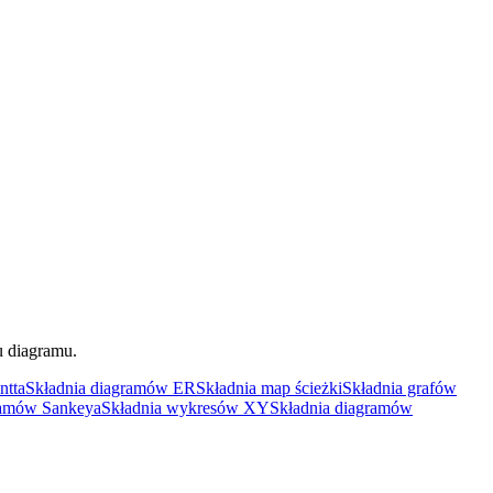
u diagramu.
ntta
Składnia diagramów ER
Składnia map ścieżki
Składnia grafów
ramów Sankeya
Składnia wykresów XY
Składnia diagramów