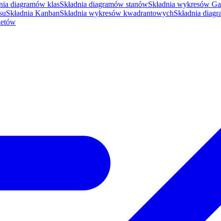
nia diagramów klas
Składnia diagramów stanów
Składnia wykresów Ga
su
Składnia Kanban
Składnia wykresów kwadrantowych
Składnia diag
ietów