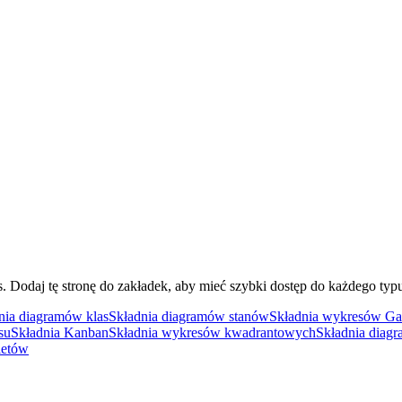
 Dodaj tę stronę do zakładek, aby mieć szybki dostęp do każdego typ
nia diagramów klas
Składnia diagramów stanów
Składnia wykresów Ga
su
Składnia Kanban
Składnia wykresów kwadrantowych
Składnia diag
ietów