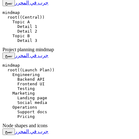
جرب في المحرر
نسخ
mindmap

  root((Central))

    Topic A

      Detail 1

      Detail 2

    Topic B

      Detail 3
Project planning mindmap
جرب في المحرر
نسخ
mindmap

  root((Launch Plan))

    Engineering

      Backend API

      Frontend UI

      Testing

    Marketing

      Landing page

      Social media

    Operations

      Support docs

      Pricing
Node shapes and icons
جرب في المحرر
نسخ