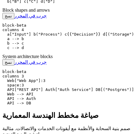
  b["B"] c["C"] d["D"]
Block shapes and arrows
جرب في المحرر
نسخ
block-beta

columns 4

  a["Input"] b("Process") c{{"Decision"}} d[("Storage")
  a --> b

  b --> c

  c --> d
System architecture blocks
جرب في المحرر
نسخ
block-beta

columns 3

  Web["Web App"]:3

  space:3

  API["REST API"] Auth["Auth Service"] DB[("Postgres")]

  Web --> API

  API --> Auth

  API --> DB
صياغة مخطط الهندسة المعمارية
صمم بنية السحابة والأنظمة مع أيقونات الخدمات والاتصالات. مثالية