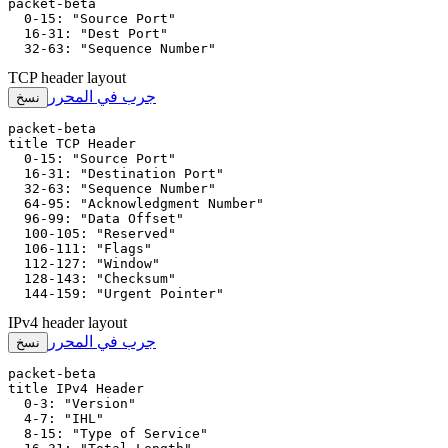
packet-beta

  0-15: "Source Port"

  16-31: "Dest Port"

  32-63: "Sequence Number"
TCP header layout
جرب في المحرر
نسخ
packet-beta

title TCP Header

  0-15: "Source Port"

  16-31: "Destination Port"

  32-63: "Sequence Number"

  64-95: "Acknowledgment Number"

  96-99: "Data Offset"

  100-105: "Reserved"

  106-111: "Flags"

  112-127: "Window"

  128-143: "Checksum"

  144-159: "Urgent Pointer"
IPv4 header layout
جرب في المحرر
نسخ
packet-beta

title IPv4 Header

  0-3: "Version"

  4-7: "IHL"

  8-15: "Type of Service"
