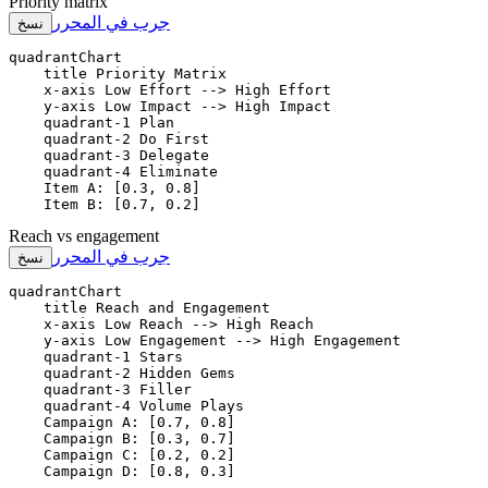
Priority matrix
جرب في المحرر
نسخ
quadrantChart

    title Priority Matrix

    x-axis Low Effort --> High Effort

    y-axis Low Impact --> High Impact

    quadrant-1 Plan

    quadrant-2 Do First

    quadrant-3 Delegate

    quadrant-4 Eliminate

    Item A: [0.3, 0.8]

    Item B: [0.7, 0.2]
Reach vs engagement
جرب في المحرر
نسخ
quadrantChart

    title Reach and Engagement

    x-axis Low Reach --> High Reach

    y-axis Low Engagement --> High Engagement

    quadrant-1 Stars

    quadrant-2 Hidden Gems

    quadrant-3 Filler

    quadrant-4 Volume Plays

    Campaign A: [0.7, 0.8]

    Campaign B: [0.3, 0.7]

    Campaign C: [0.2, 0.2]

    Campaign D: [0.8, 0.3]