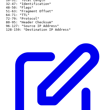
  16-31: "Total Length"

  32-47: "Identification"

  48-50: "Flags"

  51-63: "Fragment Offset"

  64-71: "TTL"

  72-79: "Protocol"

  80-95: "Header Checksum"

  96-127: "Source IP Address"

  128-159: "Destination IP Address"