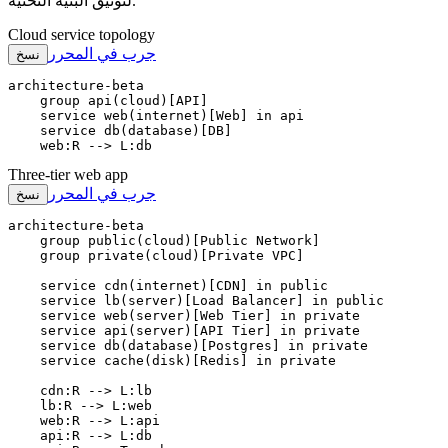
لتوثيق البنية التحتية.
Cloud service topology
جرب في المحرر
نسخ
architecture-beta

    group api(cloud)[API]

    service web(internet)[Web] in api

    service db(database)[DB]

    web:R --> L:db
Three-tier web app
جرب في المحرر
نسخ
architecture-beta

    group public(cloud)[Public Network]

    group private(cloud)[Private VPC]

    service cdn(internet)[CDN] in public

    service lb(server)[Load Balancer] in public

    service web(server)[Web Tier] in private

    service api(server)[API Tier] in private

    service db(database)[Postgres] in private

    service cache(disk)[Redis] in private

    cdn:R --> L:lb

    lb:R --> L:web

    web:R --> L:api

    api:R --> L:db
