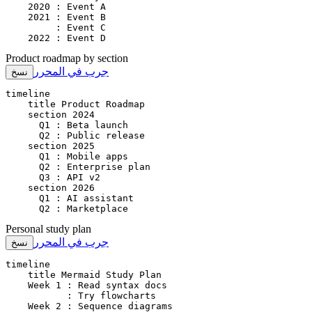
    2020 : Event A

    2021 : Event B

         : Event C

    2022 : Event D
Product roadmap by section
جرب في المحرر
نسخ
timeline

    title Product Roadmap

    section 2024

      Q1 : Beta launch

      Q2 : Public release

    section 2025

      Q1 : Mobile apps

      Q2 : Enterprise plan

      Q3 : API v2

    section 2026

      Q1 : AI assistant

      Q2 : Marketplace
Personal study plan
جرب في المحرر
نسخ
timeline

    title Mermaid Study Plan

    Week 1 : Read syntax docs

           : Try flowcharts

    Week 2 : Sequence diagrams
