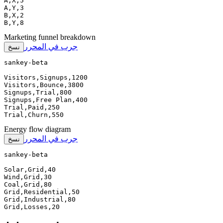
A,X,5

A,Y,3

B,X,2

B,Y,8
Marketing funnel breakdown
جرب في المحرر
نسخ
sankey-beta

Visitors,Signups,1200

Visitors,Bounce,3800

Signups,Trial,800

Signups,Free Plan,400

Trial,Paid,250

Trial,Churn,550
Energy flow diagram
جرب في المحرر
نسخ
sankey-beta

Solar,Grid,40

Wind,Grid,30

Coal,Grid,80

Grid,Residential,50

Grid,Industrial,80

Grid,Losses,20