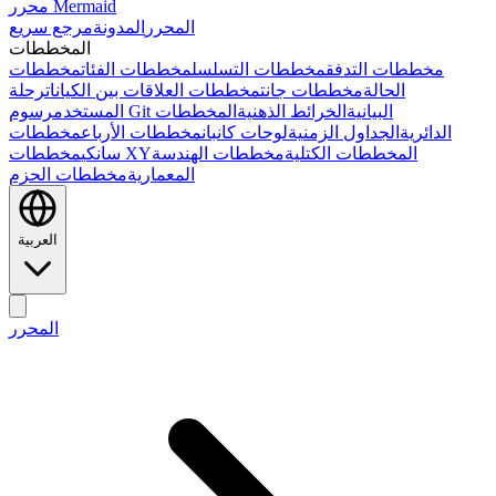
محرر Mermaid
المحرر
المدونة
مرجع سريع
المخططات
مخططات التدفق
مخططات التسلسل
مخططات الفئات
مخططات
الحالة
مخططات جانت
مخططات العلاقات بين الكيانات
رحلة
رسوم Git البيانية
الخرائط الذهنية
المخططات
المستخدم
الدائرية
الجداول الزمنية
لوحات كانبان
مخططات الأرباع
مخططات
المخططات الكتلية
مخططات الهندسة
مخططات XY
سانكي
المعمارية
مخططات الحزم
العربية
المحرر