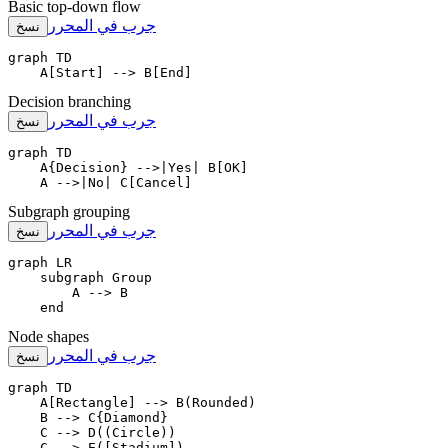
Basic top-down flow
جرب في المحرر
نسخ
graph TD

    A[Start] --> B[End]
Decision branching
جرب في المحرر
نسخ
graph TD

    A{Decision} -->|Yes| B[OK]

    A -->|No| C[Cancel]
Subgraph grouping
جرب في المحرر
نسخ
graph LR

    subgraph Group

        A --> B

    end
Node shapes
جرب في المحرر
نسخ
graph TD

    A[Rectangle] --> B(Rounded)

    B --> C{Diamond}

    C --> D((Circle))

    C --> E([Stadium])