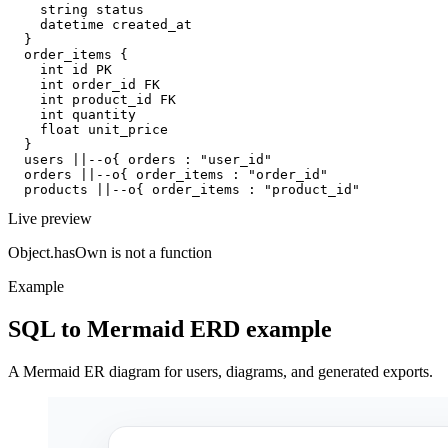
    string status

    datetime created_at

  }

  order_items {

    int id PK

    int order_id FK

    int product_id FK

    int quantity

    float unit_price

  }

  users ||--o{ orders : "user_id"

  orders ||--o{ order_items : "order_id"

  products ||--o{ order_items : "product_id"
Live preview
Object.hasOwn is not a function
Example
SQL to Mermaid ERD example
A Mermaid ER diagram for users, diagrams, and generated exports.