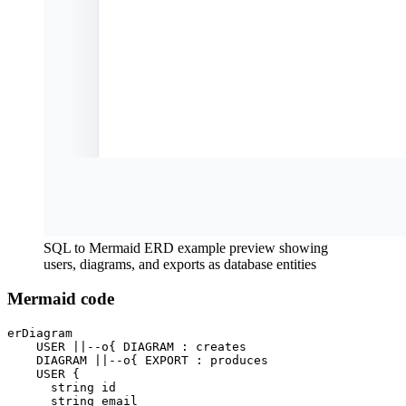
SQL to Mermaid ERD example preview showing
users, diagrams, and exports as database entities
Mermaid code
erDiagram

    USER ||--o{ DIAGRAM : creates

    DIAGRAM ||--o{ EXPORT : produces

    USER {

      string id

      string email
