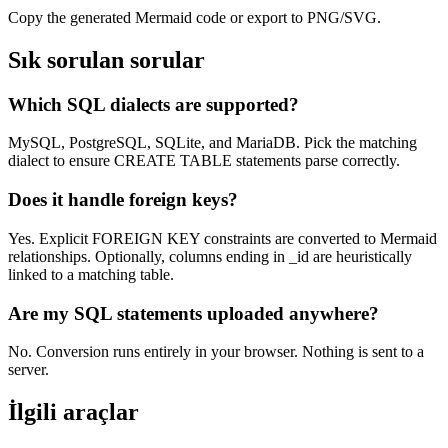
Copy the generated Mermaid code or export to PNG/SVG.
Sık sorulan sorular
Which SQL dialects are supported?
MySQL, PostgreSQL, SQLite, and MariaDB. Pick the matching
dialect to ensure CREATE TABLE statements parse correctly.
Does it handle foreign keys?
Yes. Explicit FOREIGN KEY constraints are converted to Mermaid
relationships. Optionally, columns ending in _id are heuristically
linked to a matching table.
Are my SQL statements uploaded anywhere?
No. Conversion runs entirely in your browser. Nothing is sent to a
server.
İlgili araçlar