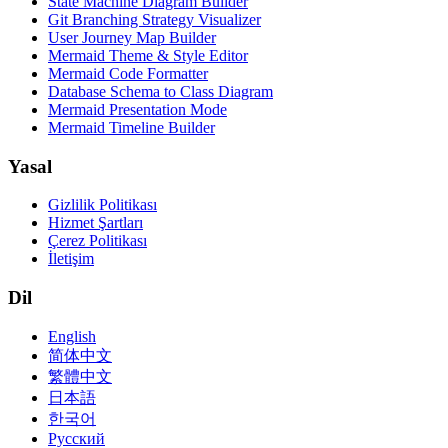
State Machine Diagram Builder
Git Branching Strategy Visualizer
User Journey Map Builder
Mermaid Theme & Style Editor
Mermaid Code Formatter
Database Schema to Class Diagram
Mermaid Presentation Mode
Mermaid Timeline Builder
Yasal
Gizlilik Politikası
Hizmet Şartları
Çerez Politikası
İletişim
Dil
English
简体中文
繁體中文
日本語
한국어
Русский