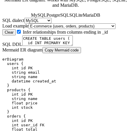
and MariaDB.
MySQL
PostgreSQL
SQLite
MariaDB
SQL dialect
Load example
Infer relationships from columns ending in _id
Clear
SQL DDL
Mermaid ER diagram
Copy Mermaid code
erDiagram

  users {

    int id PK

    string email

    string name

    datetime created_at

  }

  products {

    int id PK

    string name

    float price

    int stock

  }

  orders {

    int id PK

    int user_id FK

    float total
