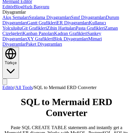
Mermaid Editör
Editör
Blog
Hızlı Başvuru
Diyagramlar
Akış Şemaları
Sıralama Diyagramları
Sınıf Diyagramları
Durum
Diyagramları
Gantt Grafikleri
ER Diyagramları
Kullanıcı
Yolculuğu
Git Grafikleri
Zihin Haritaları
Pasta Grafikleri
Zaman
Çizelgeleri
Kanban Panoları
Kadran Grafikleri
Sankey
Diyagramları
XY Grafikleri
Blok Diyagramları
Mimari
Diyagramlar
Paket Diyagramları
Türkçe
Editör
/
All Tools
/
SQL to Mermaid ERD Converter
SQL to Mermaid ERD
Converter
Paste SQL CREATE TABLE statements and instantly get a
Mermaid ER diagram. Works with MySQL, PostgreSQL, SQLite,