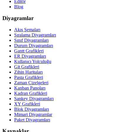
Editör
Blog
Diyagramlar
Akış Şemaları
Sıralama Diyagramları
Sınıf Diyagramları
Durum Diyagramları
Gantt Grafikleri
ER Diyagramları
Kullanıcı Yolculuğu
Git Grafikleri
Zihin Haritaları
Pasta Grafikleri
Zaman Çizelgeleri
Kanban Panoları
Kadran Grafikleri
Sankey Diyagramları
XY Grafikleri
Blok Diyagramları
Mimari Diyagramlar
Paket Diyagramları
Kaynaklar