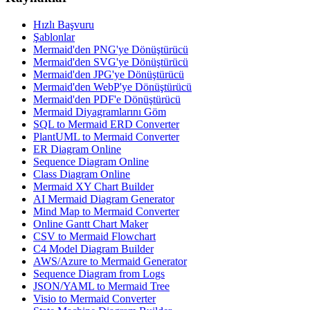
Hızlı Başvuru
Şablonlar
Mermaid'den PNG'ye Dönüştürücü
Mermaid'den SVG'ye Dönüştürücü
Mermaid'den JPG'ye Dönüştürücü
Mermaid'den WebP'ye Dönüştürücü
Mermaid'den PDF'e Dönüştürücü
Mermaid Diyagramlarını Göm
SQL to Mermaid ERD Converter
PlantUML to Mermaid Converter
ER Diagram Online
Sequence Diagram Online
Class Diagram Online
Mermaid XY Chart Builder
AI Mermaid Diagram Generator
Mind Map to Mermaid Converter
Online Gantt Chart Maker
CSV to Mermaid Flowchart
C4 Model Diagram Builder
AWS/Azure to Mermaid Generator
Sequence Diagram from Logs
JSON/YAML to Mermaid Tree
Visio to Mermaid Converter