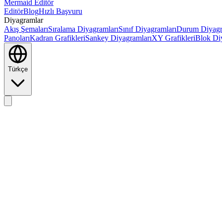
Mermaid Editör
Editör
Blog
Hızlı Başvuru
Diyagramlar
Akış Şemaları
Sıralama Diyagramları
Sınıf Diyagramları
Durum Diyagr
Panoları
Kadran Grafikleri
Sankey Diyagramları
XY Grafikleri
Blok Di
Türkçe