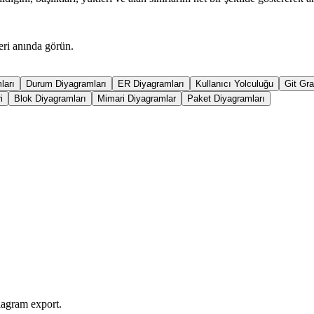
eri anında görün.
ları
Durum Diyagramları
ER Diyagramları
Kullanıcı Yolculuğu
Git Graf
i
Blok Diyagramları
Mimari Diyagramlar
Paket Diyagramları
iagram export.