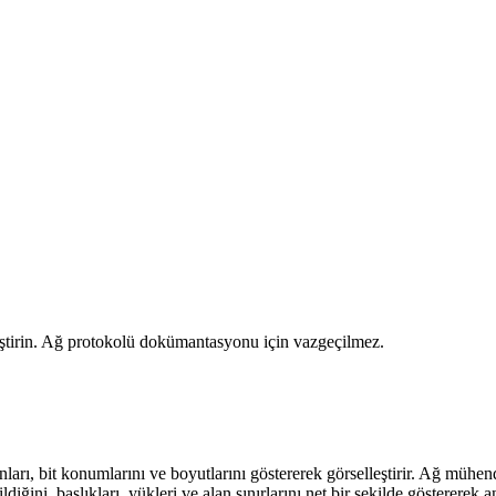
leştirin. Ağ protokolü dokümantasyonu için vazgeçilmez.
anları, bit konumlarını ve boyutlarını göstererek görselleştirir. Ağ mühe
ldiğini, başlıkları, yükleri ve alan sınırlarını net bir şekilde göstererek a