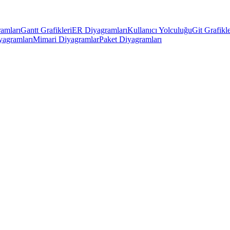
amları
Gantt Grafikleri
ER Diyagramları
Kullanıcı Yolculuğu
Git Grafikle
yagramları
Mimari Diyagramlar
Paket Diyagramları