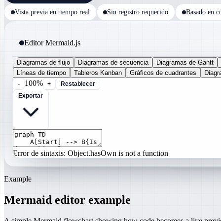
Vista previa en tiempo real
Sin registro requerido
Basado en c
Editor Mermaid.js
Diagramas de flujo
Diagramas de secuencia
Diagramas de Gantt
Líneas de tiempo
Tableros Kanban
Gráficos de cuadrantes
Diag
100%
-
+
Restablecer
Exportar
Error de sintaxis: Object.hasOwn is not a function
Example
Mermaid editor example
A simple Mermaid flowchart showing how code becomes a live prev