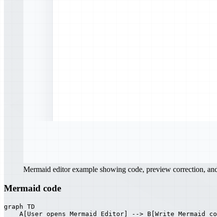
Mermaid editor example showing code, preview correction, a
Mermaid code
graph TD

    A[User opens Mermaid Editor] --> B[Write Mermaid co