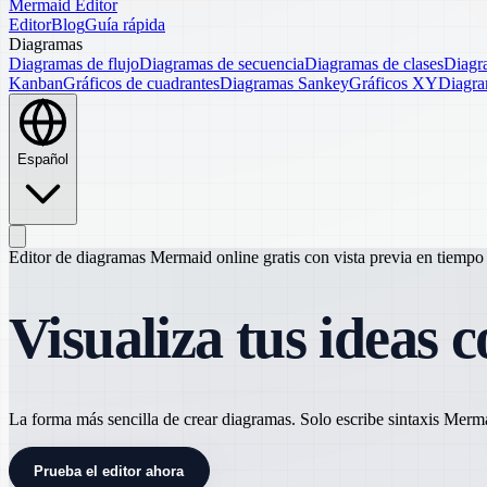
Mermaid Editor
Editor
Blog
Guía rápida
Diagramas
Diagramas de flujo
Diagramas de secuencia
Diagramas de clases
Diagr
Kanban
Gráficos de cuadrantes
Diagramas Sankey
Gráficos XY
Diagra
Español
Editor de diagramas Mermaid online gratis con vista previa en tiempo 
Visualiza tus ideas 
La forma más sencilla de crear diagramas. Solo escribe sintaxis Merm
Prueba el editor ahora