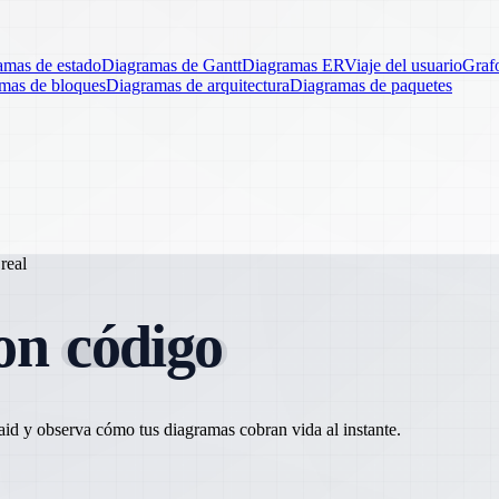
amas de estado
Diagramas de Gantt
Diagramas ER
Viaje del usuario
Graf
mas de bloques
Diagramas de arquitectura
Diagramas de paquetes
real
con
código
aid y observa cómo tus diagramas cobran vida al instante.