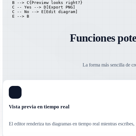
    B --> C{Preview looks right?}

    C -- Yes --> D[Export PNG]

    C -- No --> E[Edit diagram]

    E --> B
Funciones pote
La forma más sencilla de cr
Vista previa en tiempo real
El editor renderiza tus diagramas en tiempo real mientras escribes,