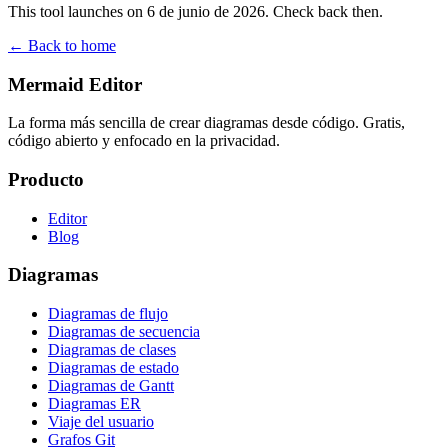
This tool launches on 6 de junio de 2026. Check back then.
← Back to home
Mermaid Editor
La forma más sencilla de crear diagramas desde código. Gratis,
código abierto y enfocado en la privacidad.
Producto
Editor
Blog
Diagramas
Diagramas de flujo
Diagramas de secuencia
Diagramas de clases
Diagramas de estado
Diagramas de Gantt
Diagramas ER
Viaje del usuario
Grafos Git