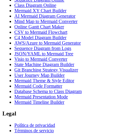
Class Diagram Online
Mermaid XY Chart Builder
AI Mermaid Diagram Generator
Mind Map to Mermaid Converter
Online Gantt Chart Maker
CSV to Mermaid Flowchart
C4 Model Diagram Builder
AWS/Azure to Mermaid Generator
Sequence Diagram from Logs
JSON/YAML to Mermaid Tree
Visio to Mermaid Converter
State Machine Diagram Builder
Git Branching Strategy Visualizer
User Journey Map Builder
Mermaid Theme & Style Editor
Mermaid Code Formatter
Database Schema to Class Diagram
Mermaid Presentation Mode
Mermaid Timeline Builder
Legal
Política de privacidad
Términos de servicio