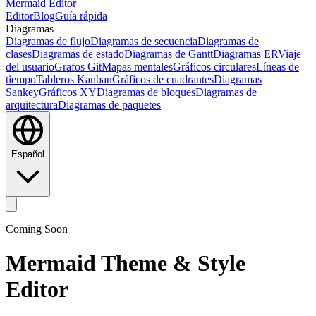
Mermaid Editor
Editor
Blog
Guía rápida
Diagramas
Diagramas de flujo
Diagramas de secuencia
Diagramas de
clases
Diagramas de estado
Diagramas de Gantt
Diagramas ER
Viaje
del usuario
Grafos Git
Mapas mentales
Gráficos circulares
Líneas de
tiempo
Tableros Kanban
Gráficos de cuadrantes
Diagramas
Sankey
Gráficos XY
Diagramas de bloques
Diagramas de
arquitectura
Diagramas de paquetes
Español
Coming Soon
Mermaid Theme & Style
Editor