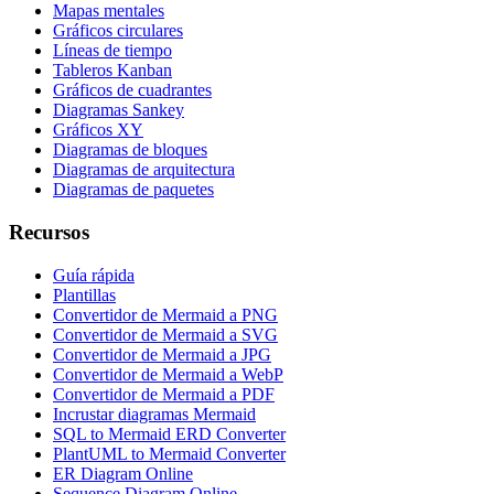
Mapas mentales
Gráficos circulares
Líneas de tiempo
Tableros Kanban
Gráficos de cuadrantes
Diagramas Sankey
Gráficos XY
Diagramas de bloques
Diagramas de arquitectura
Diagramas de paquetes
Recursos
Guía rápida
Plantillas
Convertidor de Mermaid a PNG
Convertidor de Mermaid a SVG
Convertidor de Mermaid a JPG
Convertidor de Mermaid a WebP
Convertidor de Mermaid a PDF
Incrustar diagramas Mermaid
SQL to Mermaid ERD Converter
PlantUML to Mermaid Converter
ER Diagram Online
Sequence Diagram Online