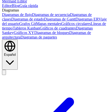
Mermaid Editor
Editor
Blog
Guía rápida
Diagramas
Diagramas de flujo
Diagramas de secuencia
Diagramas de
clases
Diagramas de estado
Diagramas de Gantt
Diagramas ER
Viaje
del usuario
Grafos Git
Mapas mentales
Gráficos circulares
Líneas de
tiempo
Tableros Kanban
Gráficos de cuadrantes
Diagramas
Sankey
Gráficos XY
Diagramas de bloques
Diagramas de
arquitectura
Diagramas de paquetes
Español