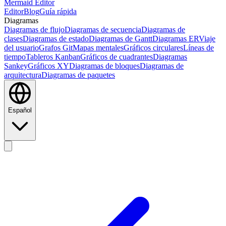
Mermaid Editor
Editor
Blog
Guía rápida
Diagramas
Diagramas de flujo
Diagramas de secuencia
Diagramas de
clases
Diagramas de estado
Diagramas de Gantt
Diagramas ER
Viaje
del usuario
Grafos Git
Mapas mentales
Gráficos circulares
Líneas de
tiempo
Tableros Kanban
Gráficos de cuadrantes
Diagramas
Sankey
Gráficos XY
Diagramas de bloques
Diagramas de
arquitectura
Diagramas de paquetes
Español