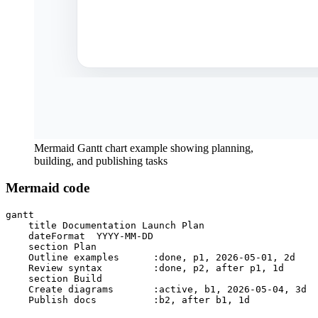
Mermaid Gantt chart example showing planning,
building, and publishing tasks
Mermaid code
gantt

    title Documentation Launch Plan

    dateFormat  YYYY-MM-DD

    section Plan

    Outline examples      :done, p1, 2026-05-01, 2d

    Review syntax         :done, p2, after p1, 1d

    section Build

    Create diagrams       :active, b1, 2026-05-04, 3d

    Publish docs          :b2, after b1, 1d