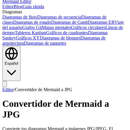
Mermaid Editor
Editor
Blog
Guía rápida
Diagramas
Diagramas de flujo
Diagramas de secuencia
Diagramas de
clases
Diagramas de estado
Diagramas de Gantt
Diagramas ER
Viaje
del usuario
Grafos Git
Mapas mentales
Gráficos circulares
Líneas de
tiempo
Tableros Kanban
Gráficos de cuadrantes
Diagramas
Sankey
Gráficos XY
Diagramas de bloques
Diagramas de
arquitectura
Diagramas de paquetes
Español
Editor
/
Convertidor de Mermaid a JPG
Convertidor de Mermaid a
JPG
Convierte tus diagramas Mermaid a imágenes JPG/JPEG. El