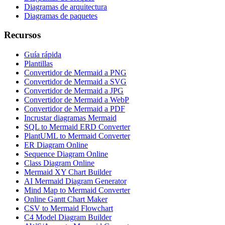
Diagramas de arquitectura
Diagramas de paquetes
Recursos
Guía rápida
Plantillas
Convertidor de Mermaid a PNG
Convertidor de Mermaid a SVG
Convertidor de Mermaid a JPG
Convertidor de Mermaid a WebP
Convertidor de Mermaid a PDF
Incrustar diagramas Mermaid
SQL to Mermaid ERD Converter
PlantUML to Mermaid Converter
ER Diagram Online
Sequence Diagram Online
Class Diagram Online
Mermaid XY Chart Builder
AI Mermaid Diagram Generator
Mind Map to Mermaid Converter
Online Gantt Chart Maker
CSV to Mermaid Flowchart
C4 Model Diagram Builder