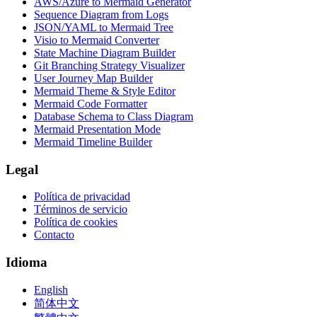
AWS/Azure to Mermaid Generator
Sequence Diagram from Logs
JSON/YAML to Mermaid Tree
Visio to Mermaid Converter
State Machine Diagram Builder
Git Branching Strategy Visualizer
User Journey Map Builder
Mermaid Theme & Style Editor
Mermaid Code Formatter
Database Schema to Class Diagram
Mermaid Presentation Mode
Mermaid Timeline Builder
Legal
Política de privacidad
Términos de servicio
Política de cookies
Contacto
Idioma
English
简体中文