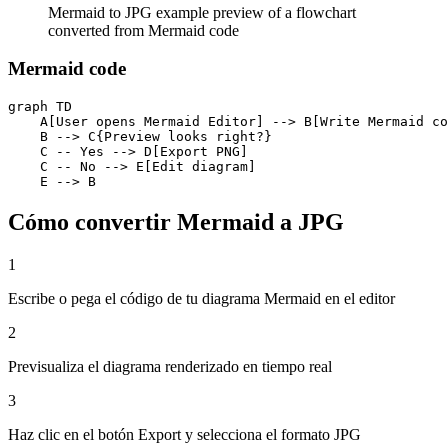
Mermaid to JPG example preview of a flowchart
converted from Mermaid code
Mermaid code
graph TD

    A[User opens Mermaid Editor] --> B[Write Mermaid co
    B --> C{Preview looks right?}

    C -- Yes --> D[Export PNG]

    C -- No --> E[Edit diagram]

    E --> B
Cómo convertir Mermaid a JPG
1
Escribe o pega el código de tu diagrama Mermaid en el editor
2
Previsualiza el diagrama renderizado en tiempo real
3
Haz clic en el botón Export y selecciona el formato JPG