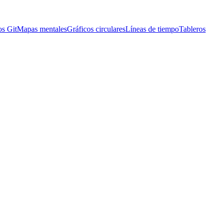
os Git
Mapas mentales
Gráficos circulares
Líneas de tiempo
Tableros