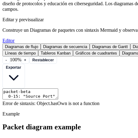
diseño de protocolos y educación en ciberseguridad. Los diagramas de 
campos.
Editar y previsualizar
Construye un Diagramas de paquetes con sintaxis Mermaid y observa 
Editor
Diagramas de flujo
Diagramas de secuencia
Diagramas de Gantt
Di
Líneas de tiempo
Tableros Kanban
Gráficos de cuadrantes
Diagram
100%
-
+
Restablecer
Exportar
Error de sintaxis: Object.hasOwn is not a function
Example
Packet diagram example