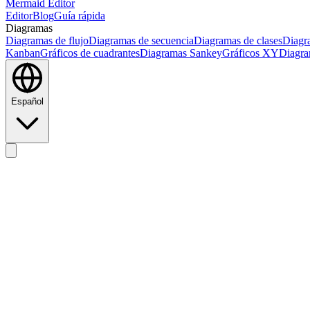
Mermaid Editor
Editor
Blog
Guía rápida
Diagramas
Diagramas de flujo
Diagramas de secuencia
Diagramas de clases
Diagr
Kanban
Gráficos de cuadrantes
Diagramas Sankey
Gráficos XY
Diagra
Español