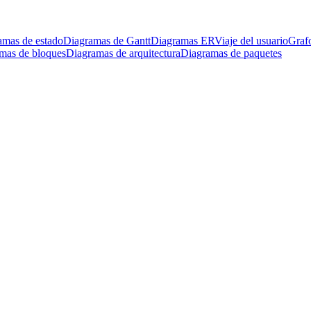
amas de estado
Diagramas de Gantt
Diagramas ER
Viaje del usuario
Graf
mas de bloques
Diagramas de arquitectura
Diagramas de paquetes