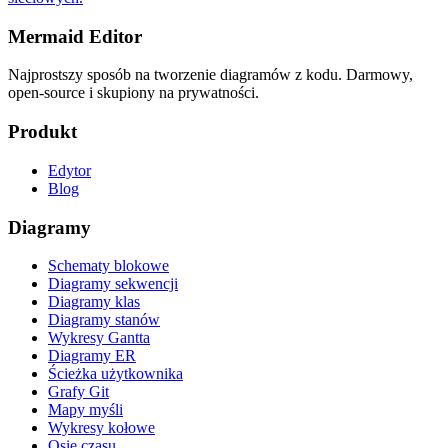
Mermaid Editor
Najprostszy sposób na tworzenie diagramów z kodu. Darmowy,
open-source i skupiony na prywatności.
Produkt
Edytor
Blog
Diagramy
Schematy blokowe
Diagramy sekwencji
Diagramy klas
Diagramy stanów
Wykresy Gantta
Diagramy ER
Ścieżka użytkownika
Grafy Git
Mapy myśli
Wykresy kołowe
Osie czasu