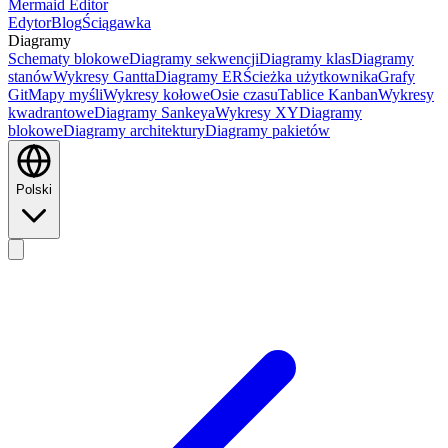
Mermaid Editor
Edytor
Blog
Ściągawka
Diagramy
Schematy blokowe
Diagramy sekwencji
Diagramy klas
Diagramy
stanów
Wykresy Gantta
Diagramy ER
Ścieżka użytkownika
Grafy
Git
Mapy myśli
Wykresy kołowe
Osie czasu
Tablice Kanban
Wykresy
kwadrantowe
Diagramy Sankeya
Wykresy XY
Diagramy
blokowe
Diagramy architektury
Diagramy pakietów
Polski