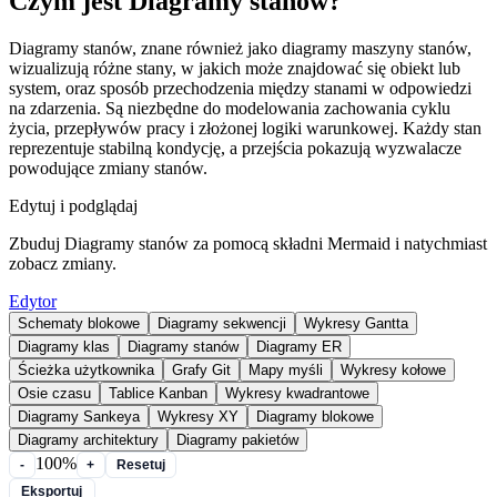
Czym jest Diagramy stanów?
Diagramy stanów, znane również jako diagramy maszyny stanów,
wizualizują różne stany, w jakich może znajdować się obiekt lub
system, oraz sposób przechodzenia między stanami w odpowiedzi
na zdarzenia. Są niezbędne do modelowania zachowania cyklu
życia, przepływów pracy i złożonej logiki warunkowej. Każdy stan
reprezentuje stabilną kondycję, a przejścia pokazują wyzwalacze
powodujące zmiany stanów.
Edytuj i podglądaj
Zbuduj Diagramy stanów za pomocą składni Mermaid i natychmiast
zobacz zmiany.
Edytor
Schematy blokowe
Diagramy sekwencji
Wykresy Gantta
Diagramy klas
Diagramy stanów
Diagramy ER
Ścieżka użytkownika
Grafy Git
Mapy myśli
Wykresy kołowe
Osie czasu
Tablice Kanban
Wykresy kwadrantowe
Diagramy Sankeya
Wykresy XY
Diagramy blokowe
Diagramy architektury
Diagramy pakietów
100%
-
+
Resetuj
Eksportuj