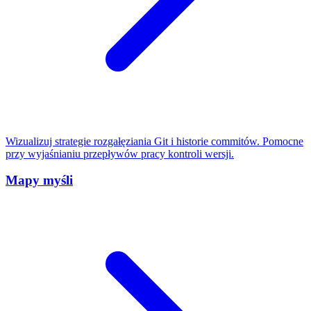
Wizualizuj strategie rozgałęziania Git i historie commitów. Pomocne
przy wyjaśnianiu przepływów pracy kontroli wersji.
Mapy myśli