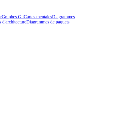
r
Graphes Git
Cartes mentales
Diagrammes
d'architecture
Diagrammes de paquets