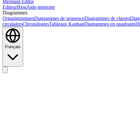
Mermaid Editor
Editeur
Blog
Aide-memoire
Diagrammes
Organigrammes
Diagrammes de sequence
Diagrammes de classes
Diag
circulaires
Chronologies
Tableaux Kanban
Diagrammes en quadrants
Di
Français