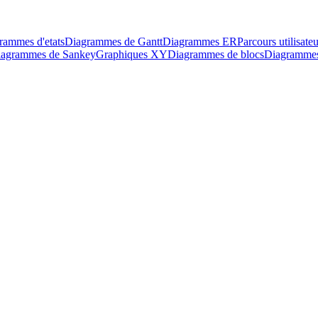
rammes d'etats
Diagrammes de Gantt
Diagrammes ER
Parcours utilisateu
agrammes de Sankey
Graphiques XY
Diagrammes de blocs
Diagrammes 