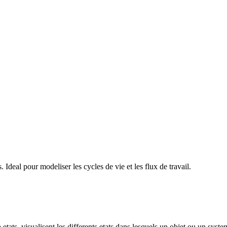
. Ideal pour modeliser les cycles de vie et les flux de travail.
s, visualisent les differents etats dans lesquels un objet ou un systeme