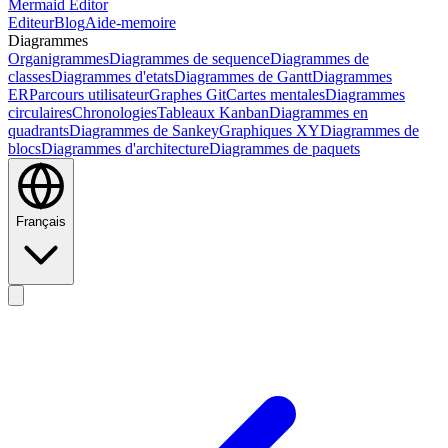
Mermaid Editor
Editeur
Blog
Aide-memoire
Diagrammes
Organigrammes
Diagrammes de sequence
Diagrammes de
classes
Diagrammes d'etats
Diagrammes de Gantt
Diagrammes
ER
Parcours utilisateur
Graphes Git
Cartes mentales
Diagrammes
circulaires
Chronologies
Tableaux Kanban
Diagrammes en
quadrants
Diagrammes de Sankey
Graphiques XY
Diagrammes de
blocs
Diagrammes d'architecture
Diagrammes de paquets
Français