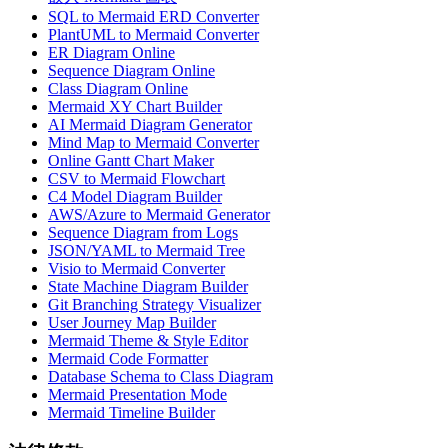
SQL to Mermaid ERD Converter
PlantUML to Mermaid Converter
ER Diagram Online
Sequence Diagram Online
Class Diagram Online
Mermaid XY Chart Builder
AI Mermaid Diagram Generator
Mind Map to Mermaid Converter
Online Gantt Chart Maker
CSV to Mermaid Flowchart
C4 Model Diagram Builder
AWS/Azure to Mermaid Generator
Sequence Diagram from Logs
JSON/YAML to Mermaid Tree
Visio to Mermaid Converter
State Machine Diagram Builder
Git Branching Strategy Visualizer
User Journey Map Builder
Mermaid Theme & Style Editor
Mermaid Code Formatter
Database Schema to Class Diagram
Mermaid Presentation Mode
Mermaid Timeline Builder