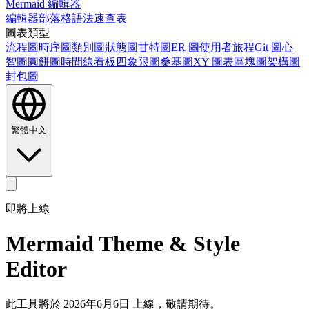
Mermaid 編輯器
編輯器
部落格
語法速查表
圖表類型
流程圖
時序圖
類別圖
狀態圖
甘特圖
ER 圖
使用者旅程
Git 圖
心
智圖
圓餅圖
時間線
看板
四象限圖
桑基圖
XY 圖表
區塊圖
架構圖
封包圖
繁體中文
即將上線
Mermaid Theme & Style
Editor
此工具將於 2026年6月6日 上線，敬請期待。