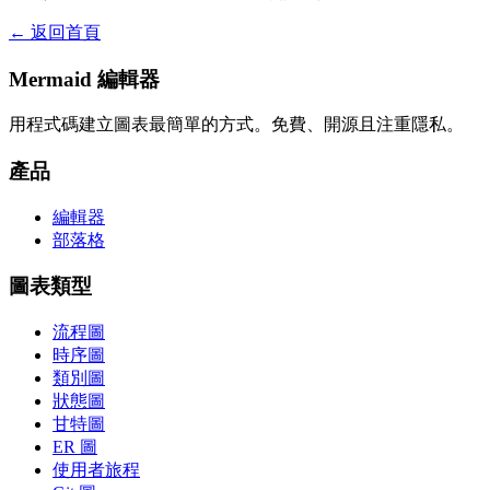
← 返回首頁
Mermaid 編輯器
用程式碼建立圖表最簡單的方式。免費、開源且注重隱私。
產品
編輯器
部落格
圖表類型
流程圖
時序圖
類別圖
狀態圖
甘特圖
ER 圖
使用者旅程