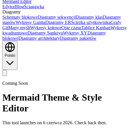
Mermaid Editor
Edytor
Blog
Ściągawka
Diagramy
Schematy blokowe
Diagramy sekwencji
Diagramy klas
Diagramy
stanów
Wykresy Gantta
Diagramy ER
Ścieżka użytkownika
Grafy
Git
Mapy myśli
Wykresy kołowe
Osie czasu
Tablice Kanban
Wykresy
kwadrantowe
Diagramy Sankeya
Wykresy XY
Diagramy
blokowe
Diagramy architektury
Diagramy pakietów
Polski
Coming Soon
Mermaid Theme & Style
Editor
This tool launches on 6 czerwca 2026. Check back then.