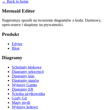
← Back to home
Mermaid Editor
Najprostszy sposób na tworzenie diagramów z kodu. Darmowy,
open-source i skupiony na prywatności.
Produkt
Edytor
Blog
Diagramy
Schematy blokowe
Diagramy sekwencji
Diagramy klas
Diagramy stanów
Wykresy Gantta
Diagramy ER
Ścieżka użytkownika
Grafy Git
Mapy myśli
Wykresy kołowe