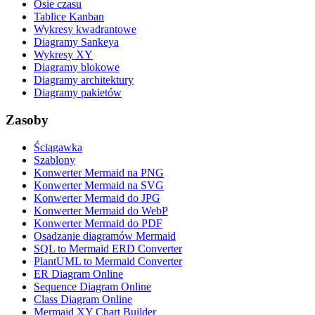
Osie czasu
Tablice Kanban
Wykresy kwadrantowe
Diagramy Sankeya
Wykresy XY
Diagramy blokowe
Diagramy architektury
Diagramy pakietów
Zasoby
Ściągawka
Szablony
Konwerter Mermaid na PNG
Konwerter Mermaid na SVG
Konwerter Mermaid do JPG
Konwerter Mermaid do WebP
Konwerter Mermaid do PDF
Osadzanie diagramów Mermaid
SQL to Mermaid ERD Converter
PlantUML to Mermaid Converter
ER Diagram Online
Sequence Diagram Online
Class Diagram Online
Mermaid XY Chart Builder