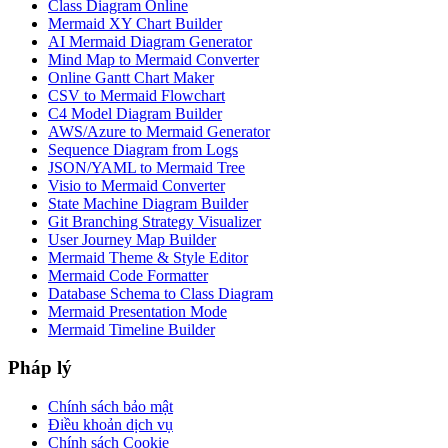
Class Diagram Online
Mermaid XY Chart Builder
AI Mermaid Diagram Generator
Mind Map to Mermaid Converter
Online Gantt Chart Maker
CSV to Mermaid Flowchart
C4 Model Diagram Builder
AWS/Azure to Mermaid Generator
Sequence Diagram from Logs
JSON/YAML to Mermaid Tree
Visio to Mermaid Converter
State Machine Diagram Builder
Git Branching Strategy Visualizer
User Journey Map Builder
Mermaid Theme & Style Editor
Mermaid Code Formatter
Database Schema to Class Diagram
Mermaid Presentation Mode
Mermaid Timeline Builder
Pháp lý
Chính sách bảo mật
Điều khoản dịch vụ
Chính sách Cookie