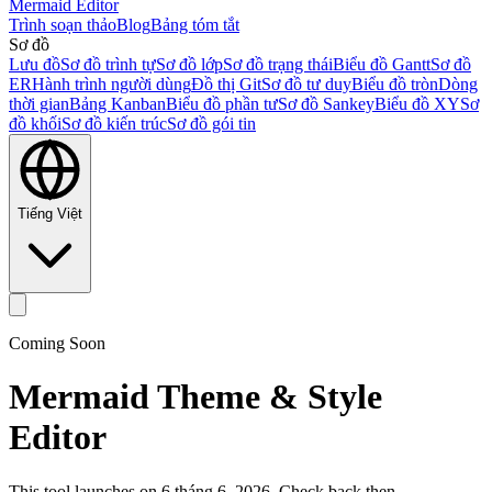
Mermaid Editor
Trình soạn thảo
Blog
Bảng tóm tắt
Sơ đồ
Lưu đồ
Sơ đồ trình tự
Sơ đồ lớp
Sơ đồ trạng thái
Biểu đồ Gantt
Sơ đồ
ER
Hành trình người dùng
Đồ thị Git
Sơ đồ tư duy
Biểu đồ tròn
Dòng
thời gian
Bảng Kanban
Biểu đồ phần tư
Sơ đồ Sankey
Biểu đồ XY
Sơ
đồ khối
Sơ đồ kiến trúc
Sơ đồ gói tin
Tiếng Việt
Coming Soon
Mermaid Theme & Style
Editor
This tool launches on 6 tháng 6, 2026. Check back then.