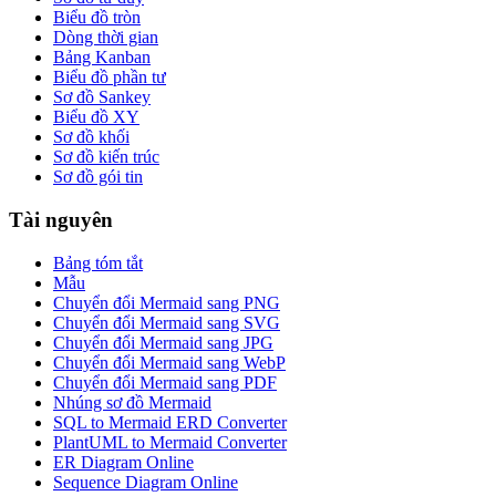
Biểu đồ tròn
Dòng thời gian
Bảng Kanban
Biểu đồ phần tư
Sơ đồ Sankey
Biểu đồ XY
Sơ đồ khối
Sơ đồ kiến trúc
Sơ đồ gói tin
Tài nguyên
Bảng tóm tắt
Mẫu
Chuyển đổi Mermaid sang PNG
Chuyển đổi Mermaid sang SVG
Chuyển đổi Mermaid sang JPG
Chuyển đổi Mermaid sang WebP
Chuyển đổi Mermaid sang PDF
Nhúng sơ đồ Mermaid
SQL to Mermaid ERD Converter
PlantUML to Mermaid Converter
ER Diagram Online
Sequence Diagram Online