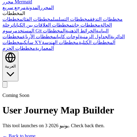
محرر Mermaid
المحرر
المدونة
مرجع سريع
المخططات
مخططات التدفق
مخططات التسلسل
مخططات الفئات
مخططات
الحالة
مخططات جانت
مخططات العلاقات بين الكيانات
رحلة
رسوم Git البيانية
الخرائط الذهنية
المخططات
المستخدم
الدائرية
الجداول الزمنية
لوحات كانبان
مخططات الأرباع
مخططات
المخططات الكتلية
مخططات الهندسة
مخططات XY
سانكي
المعمارية
مخططات الحزم
العربية
Coming Soon
User Journey Map Builder
This tool launches on 3 يونيو 2026. Check back then.
← Back to home