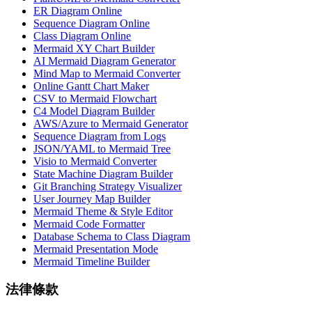
ER Diagram Online
Sequence Diagram Online
Class Diagram Online
Mermaid XY Chart Builder
AI Mermaid Diagram Generator
Mind Map to Mermaid Converter
Online Gantt Chart Maker
CSV to Mermaid Flowchart
C4 Model Diagram Builder
AWS/Azure to Mermaid Generator
Sequence Diagram from Logs
JSON/YAML to Mermaid Tree
Visio to Mermaid Converter
State Machine Diagram Builder
Git Branching Strategy Visualizer
User Journey Map Builder
Mermaid Theme & Style Editor
Mermaid Code Formatter
Database Schema to Class Diagram
Mermaid Presentation Mode
Mermaid Timeline Builder
法律條款