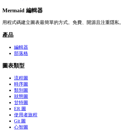
Mermaid 編輯器
用程式碼建立圖表最簡單的方式。免費、開源且注重隱私。
產品
編輯器
部落格
圖表類型
流程圖
時序圖
類別圖
狀態圖
甘特圖
ER 圖
使用者旅程
Git 圖
心智圖