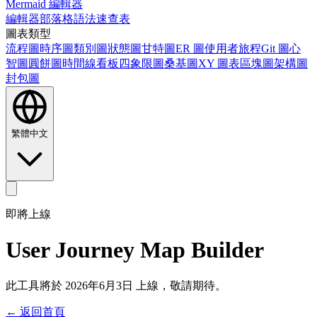
Mermaid 編輯器
編輯器
部落格
語法速查表
圖表類型
流程圖
時序圖
類別圖
狀態圖
甘特圖
ER 圖
使用者旅程
Git 圖
心
智圖
圓餅圖
時間線
看板
四象限圖
桑基圖
XY 圖表
區塊圖
架構圖
封包圖
繁體中文
即將上線
User Journey Map Builder
此工具將於 2026年6月3日 上線，敬請期待。
← 返回首頁