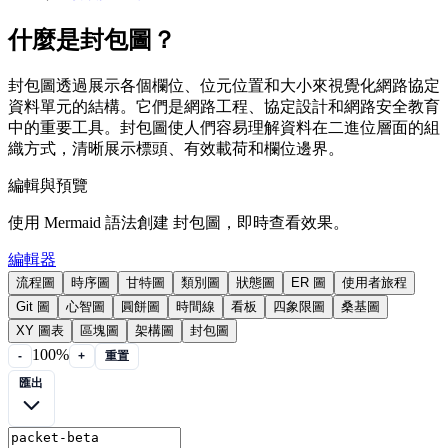
什麼是封包圖？
封包圖透過展示各個欄位、位元位置和大小來視覺化網路協定
資料單元的結構。它們是網路工程、協定設計和網路安全教育
中的重要工具。封包圖使人們容易理解資料在二進位層面的組
織方式，清晰展示標頭、有效載荷和欄位邊界。
編輯與預覽
使用 Mermaid 語法創建 封包圖，即時查看效果。
編輯器
流程圖
時序圖
甘特圖
類別圖
狀態圖
ER 圖
使用者旅程
Git 圖
心智圖
圓餅圖
時間線
看板
四象限圖
桑基圖
XY 圖表
區塊圖
架構圖
封包圖
100%
-
+
重置
匯出