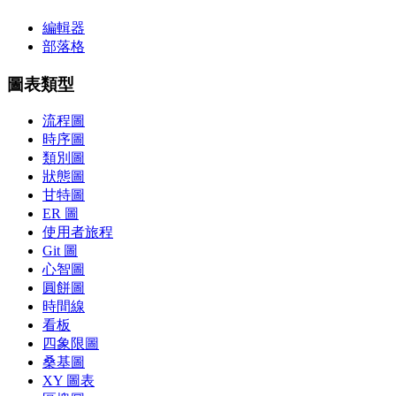
編輯器
部落格
圖表類型
流程圖
時序圖
類別圖
狀態圖
甘特圖
ER 圖
使用者旅程
Git 圖
心智圖
圓餅圖
時間線
看板
四象限圖
桑基圖
XY 圖表