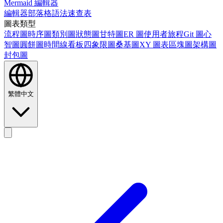
Mermaid 編輯器
編輯器
部落格
語法速查表
圖表類型
流程圖
時序圖
類別圖
狀態圖
甘特圖
ER 圖
使用者旅程
Git 圖
心
智圖
圓餅圖
時間線
看板
四象限圖
桑基圖
XY 圖表
區塊圖
架構圖
封包圖
繁體中文