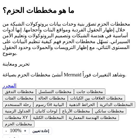
ما هو مخططات الحزم؟
مخططات الحزم تصوّر بنية وحدات بيانات بروتوكولات الشبكة من
خلال إظهار الحقول الفردية ومواقع البتات وأحجامها. إنها أدوات
أساسية في هندسة الشبكات وتصميم البروتوكولات وتعليم الأمن
السيبراني. تسهّل مخططات الحزم فهم كيفية تنظيم البيانات على
المستوى الثنائي، مع إظهار الترويسات والحمولات وحدود الحقول
بوضوح.
تحرير ومعاينة
أنشئ مخططات الحزم بصياغة Mermaid وشاهد التغييرات فوراً.
المحرر
مخططات جانت
مخططات التسلسل
مخططات التدفق
مخططات العلاقات بين الكيانات
مخططات الحالة
مخططات الفئات
المخططات الدائرية
الخرائط الذهنية
رسوم Git البيانية
رحلة المستخدم
مخططات سانكي
مخططات الأرباع
لوحات كانبان
الجداول الزمنية
مخططات الهندسة المعمارية
المخططات الكتلية
مخططات XY
مخططات الحزم
100%
إعادة تعيين
+
-