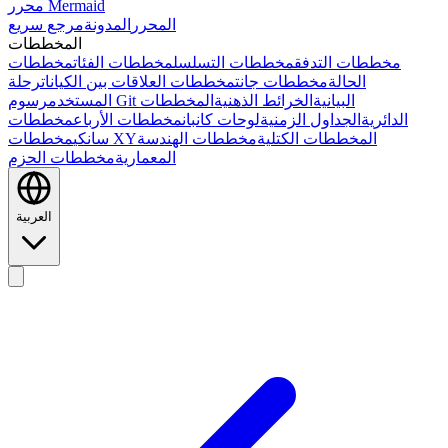
محرر Mermaid
المحرر
المدونة
مرجع سريع
المخططات
مخططات التدفق
مخططات التسلسل
مخططات الفئات
مخططات
الحالة
مخططات جانت
مخططات العلاقات بين الكيانات
رحلة
رسوم Git البيانية
الخرائط الذهنية
المخططات
المستخدم
الدائرية
الجداول الزمنية
لوحات كانبان
مخططات الأرباع
مخططات
المخططات الكتلية
مخططات الهندسة
مخططات XY
سانكي
المعمارية
مخططات الحزم
العربية