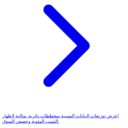
اعرض توزيعات البيانات النسبية بمخططات دائرية. مثالية لإظهار
النسب المئوية وحصص السوق.